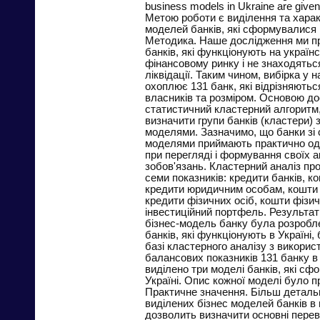
business models in Ukraine are given
Метою роботи є виділення та харак
моделей банків, які сформувалися в
Методика. Наше дослідження ми п
банків, які функціонують на україн
фінансовому ринку і не знаходяться
ліквідації. Таким чином, вибірка у н
охоплює 131 банк, які відрізняютьс
власників та розміром. Основою д
статистичний кластерний алгоритм
визначити групи банків (кластери) 
моделями. Зазначимо, що банки зі 
моделями приймають практично од
при перегляді і формування своїх а
зобов'язань. Кластерний аналіз пр
семи показників: кредити банків, ко
кредити юридичним особам, кошти 
кредити фізичних осіб, кошти фізич
інвестиційний портфель. Результат
бізнес-модель банку була розробле
банків, які функціонують в Україні,
базі кластерного аналізу з викори
балансових показників 131 банку в 
виділено три моделі банків, які сф
Україні. Опис кожної моделі було п
Практичне значення. Більш деталь
виділених бізнес моделей банків 
дозволить визначити основні перев