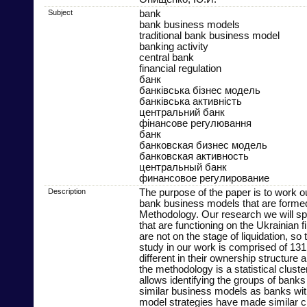
Subject
bank
bank business models
traditional bank business model
banking activity
central bank
financial regulation
банк
банківська бізнес модель
банківська активність
центральний банк
фінансове регулювання
банк
банковская бизнес модель
банковская активность
центральный банк
финансовое регулирование
Description
The purpose of the paper is to work o
bank business models that are formed
Methodology. Our research we will 
that are functioning on the Ukrainian 
are not on the stage of liquidation, s
study in our work is comprised of 13
different in their ownership structure 
the methodology is a statistical cluste
allows identifying the groups of banks 
similar business models as banks wit
model strategies have made similar c