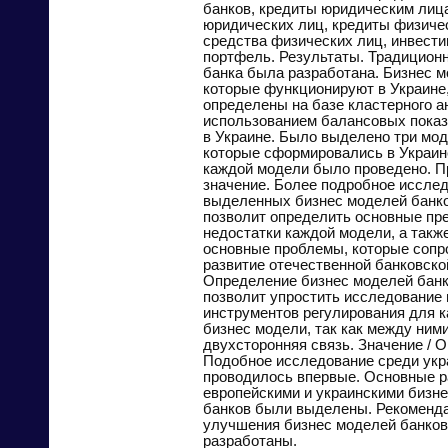
банков, кредиты юридическим лиц
юридических лиц, кредиты физиче
средства физических лиц, инвест
портфель. Результаты. Традицион
банка была разработана. Бизнес м
которые функционируют в Украине
определены на базе кластерного а
использованием балансовых показ
в Украине. Было выделено три мод
которые сформировались в Украин
каждой модели было проведено. П
значение. Более подробное иссле
выделенных бизнес моделей банк
позволит определить основные пр
недостатки каждой модели, а такж
основные проблемы, которые соп
развитие отечественной банковско
Определение бизнес моделей банк
позволит упростить исследование 
инструментов регулирования для 
бизнес модели, так как между ним
двухсторонняя связь. Значение / О
Подобное исследование среди укр
проводилось впервые. Основные 
европейскими и украинскими бизн
банков были выделены. Рекоменда
улучшения бизнес моделей банко
разработаны.