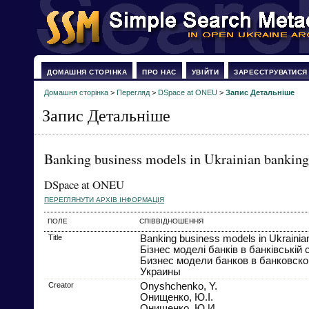
ДОМАШНЯ СТОРІНКА
ПРО НАС
УВІЙТИ
ЗАРЕЄСТРУВАТИСЯ
Домашня сторінка
>
Перегляд
>
DSpace at ONEU
>
Запис Детальніше
Запис Детальніше
Banking business models in Ukrainian banking
DSpace at ONEU
ПЕРЕГЛЯНУТИ АРХІВ ІНФОРМАЦІЯ
ПОЛЕ
СПІВВІДНОШЕННЯ
Title
Banking business models in Ukrainia
Бізнес моделі банків в банківській 
Бизнес модели банков в банковско
Украины
Creator
Onyshchenko, Y.
Онищенко, Ю.І.
Онищенко, Ю.И.