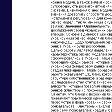
кожної моделі, а також виявити осн
супроводжують розвиток вітчизняно
системи. Визначення бізнес моделей
вивчення дозволить спростити досл
інструментів регулювання для кожн
бізнес моделі, так як між ними існ
зв'язок. Значення / Оригінальність.
дослідження серед українських ба
вперше. Основні відмінності між є
українськими бізнес моделями банк
Рекомендації щодо поліпшення біз
банків України були розроблені.
Целью работы является выделени
характеристика бизнес моделей ба
сформировались в Украине. Наше
проводили среди банков, которые
украинском финансовом рынке и не
стадии ликвидации. Таким образом
работе охватывает 131 банк, кото
структуре собственников и размер
исследования стал статистически
алгоритм, который позволил опред
банков (кластеры) с похожими биз
Отметим, что банки с похожими б
принимают практически одинаковы
пересмотре и формировании своих 
обязательств. Кластерный анализ 
базе семи показателей: кредиты б