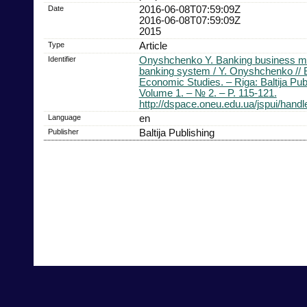
Date
2016-06-08T07:59:09Z
2016-06-08T07:59:09Z
2015
Type
Article
Identifier
Onyshchenko Y. Banking business mo
banking system / Y. Onyshchenko // Ba
Economic Studies. – Riga: Baltija Pub
Volume 1. – № 2. – P. 115-121.
http://dspace.oneu.edu.ua/jspui/hand
Language
en
Publisher
Baltija Publishing