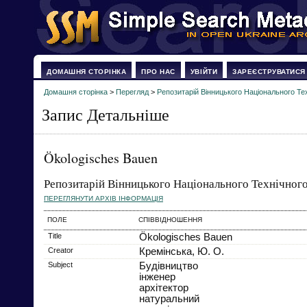
ДОМАШНЯ СТОРІНКА
ПРО НАС
УВІЙТИ
ЗАРЕЄСТРУВАТИСЯ
Домашня сторінка
>
Перегляд
>
Репозитарій Вінницького Національного Те
Запис Детальніше
Ökologisches Bauen
Репозитарій Вінницького Національного Технічного
ПЕРЕГЛЯНУТИ АРХІВ ІНФОРМАЦІЯ
ПОЛЕ
СПІВВІДНОШЕННЯ
Title
Ökologisches Bauen
Creator
Кремінська, Ю. О.
Subject
Будівництво
інженер
архітектор
натуральний