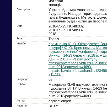
матеріал
ізоляція
Description
У статті йдеться мова про альтерна
будування. Наведені приклади важ
галузі будівництва. Метою є: доне
екологічне будівництво це перспек
Date
2018-05-25T10:48:03Z
2018-05-25T10:48:03Z
2018
Type
Thesis
Identifier
Кремінська Ю. О. Ökologisches Ba
ресурс] / Ю. О. Кремінська // Матер
науково-технічної конференції підр
Вінниця, 14-23 березня 2018 р. – Ел
дані. – 2018. – Режим доступу:
https://conferences.vntu.edu.ua/index.
hum-2018/paper/view/4683.
http://ir.lib.vntu.edu.ua//handle/1234
811.111.
Language
de
Relation
Матеріали XLVII науково-технічної 
підрозділів ВНТУ, Вінниця, 14-23 бе
https://conferences.vntu.edu.ua/index.
hum-2018/paper/view/4683
Format
application/pdf
Publisher
ВНТУ