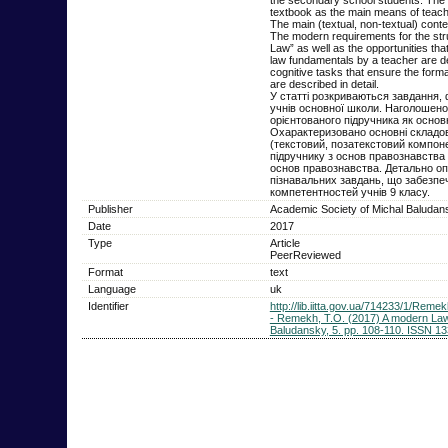
textbook as the main means of teach
The main (textual, non-textual) con
The modern requirements for the stru
Law” as well as the opportunities that
law fundamentals by a teacher are def
cognitive tasks that ensure the form
are described in detail.
У статті розкриваються завдання, 
учнів основної школи. Наголошено
орієнтованого підручника як основ
Охарактеризовано основні складов
(текстовий, позатекстовий компоне
підручнику з основ правознавства 
основ правознавства. Детально опи
пізнавальних завдань, що забезп
компетентностей учнів 9 класу.
Publisher
Academic Society of Michal Baludan
Date
2017
Type
Article
PeerReviewed
Format
text
Language
uk
Identifier
http://lib.iitta.gov.ua/714233/1/Re
- Remekh, T.O. (2017) A modern Law t
Baludansky, 5. pp. 108-110. ISSN 1