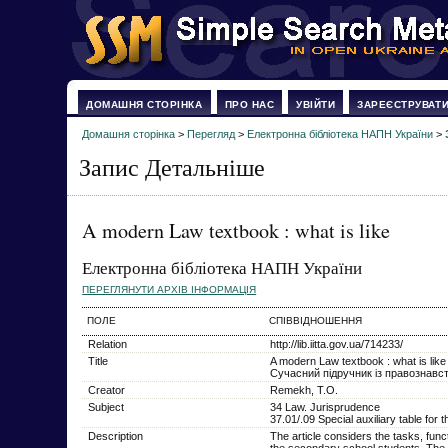
ДОМАШНЯ СТОРІНКА
ПРО НАС
УВІЙТИ
ЗАРЕЄСТРУВАТ
Домашня сторінка
>
Перегляд
>
Електронна бібліотека НАПН України
>
Запис Детальніше
A modern Law textbook : what is like
Електронна бібліотека НАПН України
ПЕРЕГЛЯНУТИ АРХІВ ІНФОРМАЦІЯ
ПОЛЕ
СПІВВІДНОШЕННЯ
Relation
http://lib.iitta.gov.ua/714233/
Title
A modern Law textbook : what is like
Сучасний підручник із правознавст
Creator
Remekh, T.O.
Subject
34 Law. Jurisprudence
37.01/.09 Special auxiliary table for
Description
The article considers the tasks, fun
the secondary school students. The 