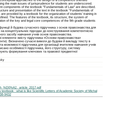
ing the main issues of jurisprudence for students are underscored.
tent components of the textbook "Fundamentals of Law" are described.
cture and presentation of the text in the textbook “Fundamentals of
 are provided by a textbook for the organization of students’ training in
ined. The features of the textbook, its structure, the system of
ation of the key and legal core competences of the 9th grade students
функції й будова сучасного підручника з основ правознавства для
 на концептуальних підходах до конструювання компетентнісно
ного засобу навчання учнів основ правознавства.
і елементи змісту підручника «Основи правознавства»
нти). Визначено сучасні вимоги до будови й викладу тексту в
та можливості підручника для організації вчителем навчання учнів
сано особливості підручника, його структуру, систему
ечують формування ключових та правової предметної
sky
mekh_%D0%A2._article_2017.pdf
extbook : what is like Scientific Letters of Academic Society of Michal
338-9432