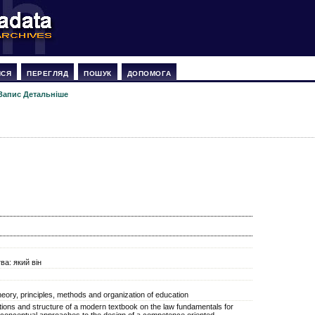
ИСЯ
ПЕРЕГЛЯД
ПОШУК
ДОПОМОГА
Запис Детальніше
ва: який він
 theory, principles, methods and organization of education
ctions and structure of a modern textbook on the law fundamentals for
conceptual approaches to the design of a competence oriented