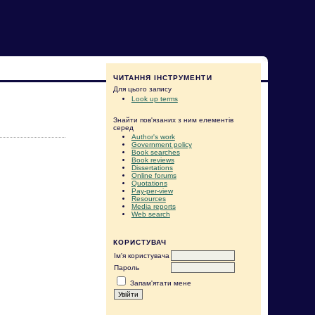
ЧИТАННЯ ІНСТРУМЕНТИ
Для цього запису
Look up terms
Знайти пов'язаних з ним елементів
серед
Author's work
Government policy
Book searches
Book reviews
Dissertations
Online forums
Quotations
Pay-per-view
Resources
Media reports
Web search
КОРИСТУВАЧ
Ім'я користувача
Пароль
Запам'ятати мене