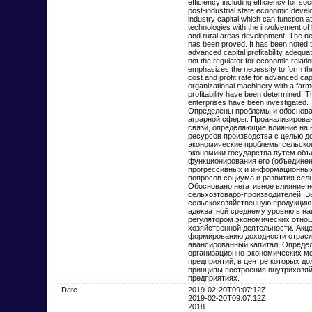
efficiency including efficiency for 
post-industrial state economic deve
industry capital which can function at
technologies with the involvement of
and rural areas development. The neg
has been proved. It has been noted t
advanced capital profitability adequat
not the regulator for economic relati
emphasizes the necessity to form the 
cost and profit rate for advanced cap
organizational machinery with a farmer
profitability have been determined. Th
enterprises have been investigated.
Определены проблемы и обоснова
аграрной сферы. Проанализирова
связи, определяющие влияние на
ресурсов производства с целью до
экономические проблемы сельског
экономики государства путем объ
функционирования его (объединен
прогрессивных и информационных 
вопросов социума и развития сель
Обосновано негативное влияние 
сельхозтоваро-производителей. В
сельскохозяйственную продукцию 
адекватной среднему уровню в на
регулятором экономических отнош
хозяйственной деятельности. Акц
формированию доходности отрасли
авансированный капитал. Опреде
организационно-экономических м
предприятий, в центре которых д
принципы построения внутрихозя
предприятиях.
Date
2019-02-20T09:07:12Z
2019-02-20T09:07:12Z
2018