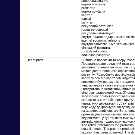
ценообразование
норма прибутку
profit rate
норма прибыли
капітал
capital
капитал
ресурсний потенціал
resource potential
ресурсный потенциал
внутрішньогосподарські економічні
internal economic relations
внутрихозяйственные экономичес
сільський розвиток
rural development
сельское развитие
Description
Виявлено проблеми та обґрунтовано
Проаналізовано сучасний стан вир
визначають вплив на нинішню сит
метою досягнення його ефективност
розвитку. Розроблено постіндустр
капіталу землі з капіталом індустр
високоприбутковому рівні завдяки
участю знань і науки й вирішення н
Обґрунтовано негативний вплив н
сільгосптоваровиробників. З’ясова
забезпечує прибутковості авансова
економіці, а критерій норми прибу
управління державою і суб’єктами 
переходу до формування дохідності
на авансований капітал. Встанов
організаційно-економічних механі
підприємств, у центрі яких має бу
внутрішньогосподарських економіч
The article determines the problems a
establishment. The present productio
situation has been observed. The dir