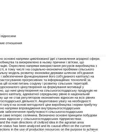
 відносини
кие отношения
 основні напрями цивілізованої ідеї становлення аграрної сфери.
обництва та виокремлено в ньому причини і зв’язки, що
уацію. Окреслено напрями використання ресурсів виробництва з
і, в тому числі і на соціально-економічні проблеми сільського
іальну модель розвитку економіки держави шляхом об’єднання
ії і забезпечення функціонування його (об’єднаного капіталу) на
 застосуванню прогресивних та інформаційних технологій за
а цій основі питань соціуму і розвитку сільських територій.
едосконалого ціноутворення на формування мотивації у
но, що нині ціноутворення на сільськогосподарську продукцію не
ного капіталу, адекватної середньому рівню в національній
тку ще не став регулятором економічних відносин на всіх рівнях
господарської діяльності. Акцентовано увагу на необхідності
 галузі на основі методології ціни виробництва і норми прибутку
лено напрями впровадження внутрішньогосподарських
змів забезпечення прибутковості сільськогосподарських
ти саме інтерес селянина. Визначено основні принципи побудови
них відносин у сільськогосподарських підприємствах.
nd the main directions of civilized idea in the agrarian area
n status has been analyzed and its causal effect on the current
ections in the use of production resources on the purpose to achieve