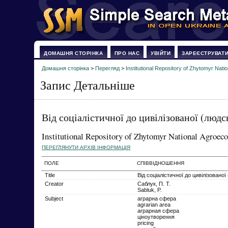
ДОМАШНЯ СТОРІНКА
ПРО НАС
УВІЙТИ
ЗАРЕЄСТРУВАТ
Домашня сторінка
>
Перегляд
>
Institutional Repository of Zhytomyr Natio
Запис Детальніше
Від соціалістичної до цивілізованої (людс
Institutional Repository of Zhytomyr National Agroeco
ПЕРЕГЛЯНУТИ АРХІВ ІНФОРМАЦІЯ
ПОЛЕ
СПІВВІДНОШЕННЯ
Title
Від соціалістичної до цивілізовано
Creator
Саблук, П. Т.
Sabluk, P.
Subject
аграрна сфера
agrarian area
аграрная сфера
ціноутворення
pricing