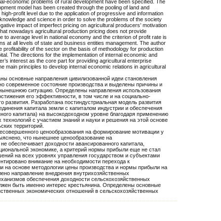
social-economic problems of rural development have been specified. The
lopment model has been created through the pooling of land and
 high-profit level due to the application of progressive and information
 knowledge and science in order to solve the problems of the society
ative impact of imperfect pricing on agricultural producers’ motivation
hat nowadays agricultural production pricing does not provide
e to average level in national economy and the criterion of profit rate is
ons at all levels of state and business entities management. The author
profitability of the sector on the basis of methodology for production
ital. The directions for the implementation of internal economic and
’s interest as the core part for providing agricultural enterprise
e main principles to develop internal economic relations in agricultural
ны основные направления цивилизованной идеи становления
но современное состояние производства и выделены причины и
 нынешнюю ситуацию. Определены направления использования
стижения его эффективности, в том числе и на социально-
о развития. Разработана постиндустриальная модель развития
единения капитала земли с капиталом индустрии и обеспечения
ного капитала) на высокодоходном уровне благодаря применению
технологий с участием знаний и науки и решения на этой основе
ских территорий.
несовершенного ценообразования на формирование мотивации у
ыяснено, что нынешнее ценообразование на
не обеспечивает доходности авансированного капитала,
циональной экономике, а критерий нормы прибыли еще не стал
ений на всех уровнях управления государством и субъектами
ентировано внимание на необходимости перехода к
 на основе методологии цены производства и нормы прибыли на
лено направление внедрения внутрихозяйственных
еханизмов обеспечения доходности сельскохозяйственных
олжен быть именно интерес крестьянина. Определены основные
йственных экономических отношений в сельскохозяйственных