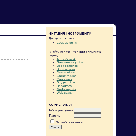
ЧИТАННЯ ІНСТРУМЕНТИ
Для цього запису
Look up terms
Знайти пов'язаних з ним елементів
серед
Author's work
Government policy
Book searches
Book reviews
Dissertations
Online forums
Quotations
Pay-per-view
Resources
Media reports
Web search
КОРИСТУВАЧ
Ім'я користувача
Пароль
Запам'ятати мене