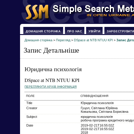
ДОМАШНЯ СТОРІНКА
ПРО НАС
УВІЙТИ
ЗАРЕЄСТРУВАТ
Домашня сторінка
>
Перегляд
>
DSpace at NTB NTUU KPI
>
Запис Дет
Запис Детальніше
Юридична психологія
DSpace at NTB NTUU KPI
ПЕРЕГЛЯНУТИ АРХІВ ІНФОРМАЦІЯ
ПОЛЕ
СПІВВІДНОШЕННЯ
Title
Юридична психологія
Creator
Гуцол, Світлана Юріївна
Ковальова, Світлана Борисівна
Subject
юридична психологія
робоча програма кредитного моду
Date
2019-02-21T16:55:02Z
2019-02-21T16:55:02Z
2018