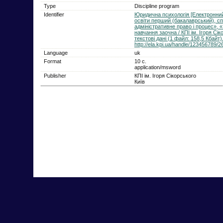
Type
Discipline program
Identifier
Юридична психологія [Електронний
освіти перший (бакалаврський), сп
адміністративне право і процес», 
навчання заочна / КПІ ім. Ігоря Сік
текстові дані (1 файл: 158,5 Кбайт).
http://ela.kpi.ua/handle/123456789/2
Language
uk
Format
10 с.
application/msword
Publisher
КПІ ім. Ігоря Сікорського
Київ