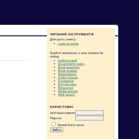
ЧИТАННЯ ІНСТРУМЕНТИ
Для цього запису
Look up terms
Знайти пов'язаних з ним елементів
серед
Author's work
Government policy
Book searches
Book reviews
Dissertations
Online forums
Quotations
Pay-per-view
Resources
Media reports
Web search
КОРИСТУВАЧ
Ім'я користувача
Пароль
Запам'ятати мене