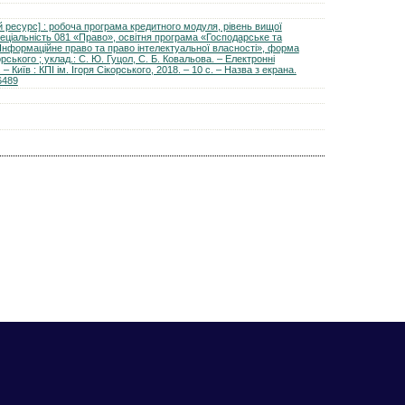
 ресурс] : робоча програма кредитного модуля, рівень вищої
еціальність 081 «Право», освітня програма «Господарське та
«Інформаційне право та право інтелектуальної власності», форма
орського ; уклад.: С. Ю. Гуцол, С. Б. Ковальова. – Електронні
 – Київ : КПІ ім. Ігоря Сікорського, 2018. – 10 с. – Назва з екрана.
6489