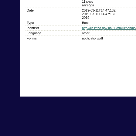
11 клас
алгебра
Date
2019-03-11T14:47:13Z
2019-03-11T14:47:13Z
2019
Type
Book
Identifier
http://lib.imzo.gov.ua:80/xmlui/hand
Language
other
Format
application/pdf