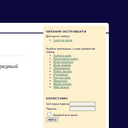
ЧИТАННЯ ІНСТРУМЕНТИ
Для цього запису
Look up terms
Знайти пов'язаних з ним елементів
серед
Author's work
Government policy
Book searches
ередньої
Book reviews
Dissertations
Online forums
Quotations
Pay-per-view
Resources
Media reports
Web search
КОРИСТУВАЧ
Ім'я користувача
Пароль
Запам'ятати мене