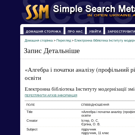
ДОМАШНЯ СТОРІНКА
ПРО НАС
УВІЙТИ
ЗАРЕЄСТРУВАТ
Домашня сторінка
>
Перегляд
>
Електронна бібліотека Інституту модерні
Запис Детальніше
«Алгебра і початки аналізу (профільний рі
освіти
Електронна бібліотека Інституту модернізації змі
ПЕРЕГЛЯНУТИ АРХІВ ІНФОРМАЦІЯ
ПОЛЕ
СПІВВІДНОШЕННЯ
Title
«Алгебра і початки аналізу (профіл
освіти
Creator
Істер, О. С.
Єргіна, О. В.
Subject
підручник
підручник, 11 клас