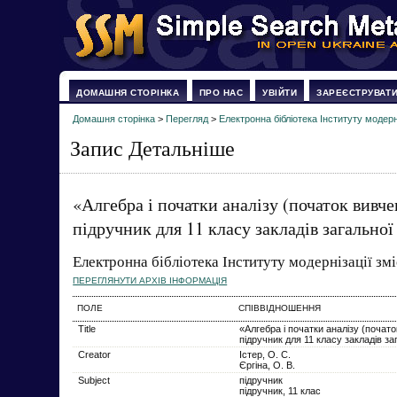
ДОМАШНЯ СТОРІНКА
ПРО НАС
УВІЙТИ
ЗАРЕЄСТРУВАТ
Домашня сторінка
>
Перегляд
>
Електронна бібліотека Інституту модерні
Запис Детальніше
«Алгебра і початки аналізу (початок вивче
підручник для 11 класу закладів загальної
Електронна бібліотека Інституту модернізації змі
ПЕРЕГЛЯНУТИ АРХІВ ІНФОРМАЦІЯ
ПОЛЕ
СПІВВІДНОШЕННЯ
Title
«Алгебра і початки аналізу (почато
підручник для 11 класу закладів за
Creator
Істер, О. С.
Єргіна, О. В.
Subject
підручник
підручник, 11 клас