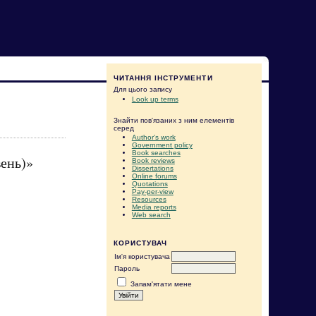
ЧИТАННЯ ІНСТРУМЕНТИ
Для цього запису
Look up terms
Знайти пов'язаних з ним елементів
серед
Author's work
Government policy
Book searches
вень)»
Book reviews
Dissertations
Online forums
Quotations
Pay-per-view
Resources
Media reports
Web search
КОРИСТУВАЧ
Ім'я користувача
Пароль
Запам'ятати мене