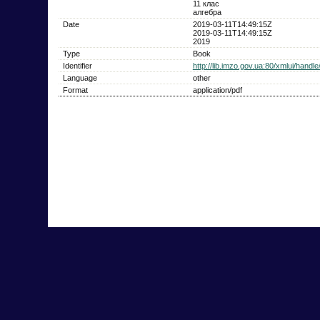
11 клас
алгебра
Date
2019-03-11T14:49:15Z
2019-03-11T14:49:15Z
2019
Type
Book
Identifier
http://lib.imzo.gov.ua:80/xmlui/hand
Language
other
Format
application/pdf