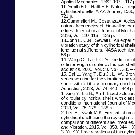
Applied Mechanics, 1962, 107 – 117 p
11. Smith B.L., Haftf E.E. Natural fr
cylindrical shells, AIAA Journal, 1966,
721 p.
12.Cammalleri M., Costanza A. A clos
natural frequencies of thin-walled cyl
edges, International Journal of Mecha
2016, Vol. 110, 116 – 126 p.
13.John E. C.N., Sewall L. An experim
vibration study of thin cylindrical shel
longitudinal stiffeners, NASA technica
56 p.
14. Wang C., Lai J. C. S. Prediction o
of finite length circular cylindrical shel
acoustics, 2000, Vol. 59, No 4, 385 – 
15. Dai L., Yang T., Du J., Li. W., Br
series solution for the vibration analysi
shells with arbitrary boundary conditi
Acoustics, 2013, Vol 74, 440 – 449 p.
1. Xing Y., Liu B., Xu T. Exact solution
of circular cylindrical shells with clas
conditions International Journal of M
2013, Vol. 75, 178 – 188 p.
2. Lee H., Kwak M.K. Free vibration an
cylindrical shell using the rayleigh-ri
comparison of different shell theories
and Vibration, 2015, Vol. 353, 344 – 3
3. Yu Y.Y. Free vibrations of thin cylin