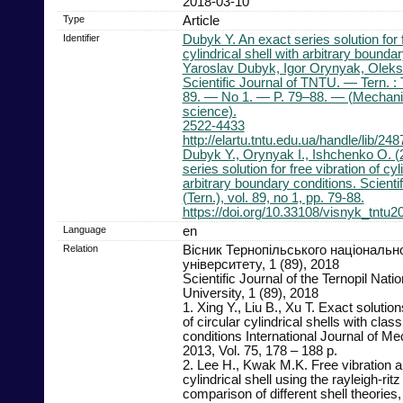
2018-03-10
Type
Article
Identifier
Dubyk Y. An exact series solution for f
cylindrical shell with arbitrary boundar
Yaroslav Dubyk, Igor Orynyak, Oleksi
Scientific Journal of TNTU. — Tern. 
89. — No 1. — P. 79–88. — (Mechani
science).
2522-4433
http://elartu.tntu.edu.ua/handle/lib/248
Dubyk Y., Orynyak I., Ishchenko O. (
series solution for free vibration of cyl
arbitrary boundary conditions. Scienti
(Tern.), vol. 89, no 1, pp. 79-88.
https://doi.org/10.33108/visnyk_tntu2
Language
en
Relation
Вісник Тернопільського національно
університету, 1 (89), 2018
Scientific Journal of the Ternopil Nati
University, 1 (89), 2018
1. Xing Y., Liu B., Xu T. Exact solution
of circular cylindrical shells with clas
conditions International Journal of M
2013, Vol. 75, 178 – 188 p.
2. Lee H., Kwak M.K. Free vibration an
cylindrical shell using the rayleigh-ri
comparison of different shell theories