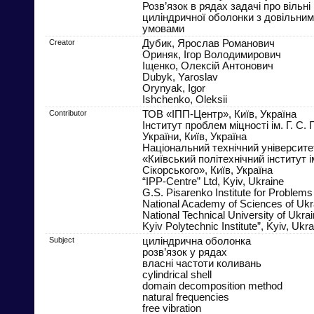
Розв’язок в рядах задачі про вільн
циліндричної оболонки з довільни
умовами
Creator
Дубик, Ярослав Романович
Ориняк, Ігор Володимирович
Іщенко, Олексій Антонович
Dubyk, Yaroslav
Orynyak, Igor
Ishchenko, Oleksii
Contributor
ТОВ «ІПП-Центр», Київ, Україна
Інститут проблем міцності ім. Г. С
України, Київ, Україна
Національний технічний університе
«Київський політехнічний інститут і
Сікорського», Київ, Україна
“IPP-Centre” Ltd, Kyiv, Ukraine
G.S. Pisarenko Institute for Problems 
National Academy of Sciences of Ukra
National Technical University of Ukrai
Kyiv Polytechnic Institute”, Kyiv, Ukra
Subject
циліндрична оболонка
розв’язок у рядах
власні частоти коливань
cylindrical shell
domain decomposition method
natural frequencies
free vibration