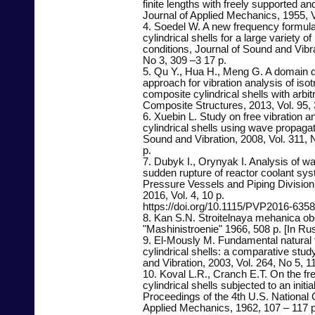
finite lengths with freely supported 
Journal of Applied Mechanics, 1955, V
4. Soedel W. A new frequency formula 
cylindrical shells for a large variety o
conditions, Journal of Sound and Vibra
No 3, 309 –3 17 p.
5. Qu Y., Hua H., Meng G. A domain 
approach for vibration analysis of isot
composite cylindrical shells with arbi
Composite Structures, 2013, Vol. 95, 
6. Xuebin L. Study on free vibration an
cylindrical shells using wave propagat
Sound and Vibration, 2008, Vol. 311, 
p.
7. Dubyk I., Orynyak I. Analysis of 
sudden rupture of reactor coolant sy
Pressure Vessels and Piping Divisio
2016, Vol. 4, 10 p.
https://doi.org/10.1115/PVP2016-635
8. Kan S.N. Stroitelnaya mehanica o
"Mashinistroenie" 1966, 508 p. [In Rus
9. El-Mously M. Fundamental natural f
cylindrical shells: a comparative stud
and Vibration, 2003, Vol. 264, No 5, 1
10. Koval L.R., Cranch E.T. On the free
cylindrical shells subjected to an initia
Proceedings of the 4th U.S. National
Applied Mechanics, 1962, 107 – 117 p