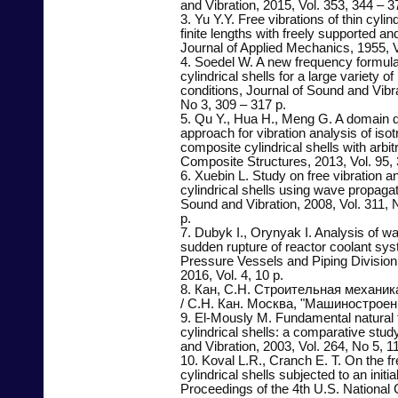
and Vibration, 2015, Vol. 353, 344 – 3
3. Yu Y.Y. Free vibrations of thin cylin
finite lengths with freely supported 
Journal of Applied Mechanics, 1955, V
4. Soedel W. A new frequency formula 
cylindrical shells for a large variety o
conditions, Journal of Sound and Vibra
No 3, 309 – 317 p.
5. Qu Y., Hua H., Meng G. A domain 
approach for vibration analysis of isot
composite cylindrical shells with arbi
Composite Structures, 2013, Vol. 95, 
6. Xuebin L. Study on free vibration an
cylindrical shells using wave propagat
Sound and Vibration, 2008, Vol. 311, 
p.
7. Dubyk I., Orynyak I. Analysis of 
sudden rupture of reactor coolant sy
Pressure Vessels and Piping Divisio
2016, Vol. 4, 10 p.
8. Кан, С.Н. Строительная механика
/ С.Н. Кан. Москва, "Машиностроени
9. El-Mously M. Fundamental natural f
cylindrical shells: a comparative stud
and Vibration, 2003, Vol. 264, No 5, 1
10. Koval L.R., Cranch E. T. On the fre
cylindrical shells subjected to an initia
Proceedings of the 4th U.S. National