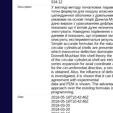
534.12
Description
У вигляді методу початкових парам
точні формули для пошуку власних
циліндричної оболонки з довільни
умовами на основі теорії Донела-М
дано вирази з урахуванням деформ
показано що її вплив дуже незначн
знехтувати. Наведено порівняння з
даними й показано, що отримані за
описують експериментальні резуль
Simple accurate formulas for the natu
circular cylindrical shells are present
which transverse deflection dominate
Donnell-Mushtari thin shell theory the
of the circular cylindrical shell are in
series expansion for axial coordinate 
for the circumferential direction, a sim
is obtained. Also, the influence of d
is investigated, it is shown that it ca
agreement with experimental
data and FEM is shown. The advantag
approach over the existing formulas is
programming.
Date
2018-05-18T10:42:46Z
2018-05-18T10:42:46Z
2018-03-20
2018-03-20