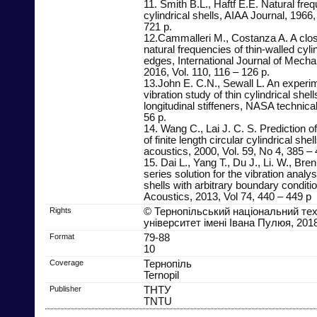
11. Smith B.L., Haftf E.E. Natural fr
cylindrical shells, AIAA Journal, 1966,
721 p.
12.Cammalleri M., Costanza A. A clos
natural frequencies of thin-walled cyl
edges, International Journal of Mecha
2016, Vol. 110, 116 – 126 p.
13.John E. C.N., Sewall L. An experim
vibration study of thin cylindrical shel
longitudinal stiffeners, NASA technica
56 p.
14. Wang C., Lai J. C. S. Prediction o
of finite length circular cylindrical shel
acoustics, 2000, Vol. 59, No 4, 385 – 
15. Dai L., Yang T., Du J., Li. W., Br
series solution for the vibration analysi
shells with arbitrary boundary conditi
Acoustics, 2013, Vol 74, 440 – 449 p
Rights
© Тернопільський національний тех
університет імені Івана Пулюя, 201
Format
79-88
10
Coverage
Тернопіль
Ternopil
Publisher
ТНТУ
TNTU