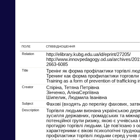
ПОЛЕ
СПІВВІДНОШЕННЯ
Relation
http://elibrary.kubg.edu.ua/id/eprint/27205/
http://www.innovpedagogy.od.ua/archives/2019
2663-6085
Title
Тренінг як форма профілактики торгівлі лю
Тренинг как форма профилактики торговл
Training as a form of prevention of trafficking
Creator
Спіріна, Тетяна Петрівна
Зінченко, АлінаСергіївна
Шипелик, Людмила Іванівна
Subject
Фахові (входять до переліку фахових, за
Description
Торгівля людьми визнана українською держ
зусилля державних, громадських та міжнар
потенційної групи ризику, якою є учнівськ
протидію торгівлі людьми. Це пов’язано з о
характерними є вікові психологічні труднощ
профілактики торгівлі людьми серед учнів п