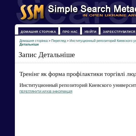
ДОМАШНЯ СТОРІНКА
ПРО НАС
УВІЙТИ
ЗАРЕЄСТРУВАТИСЯ
Домашня сторінка
>
Перегляд
>
Институционный репозиторий Киевского у
Детальніше
Запис Детальніше
Тренінг як форма профілактики торгівлі лю
Институционный репозиторий Киевского университ
ПЕРЕГЛЯНУТИ АРХІВ ІНФОРМАЦІЯ