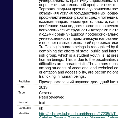
універсальність, практичну спрямованість 
перспективних технологій профілактики тор
Торговля людьми признана украинским гос
объединяя усилия государственных, обще
профилактической работы среди потенциал
важным направлением деятельности, напра
особенностями подросткового и юношеског
психологические трудности.Авторами в ст
людьми среди учащихся профессионально-
универсальность, практическую направлен
и перспективных технологий профилактики
Trafficking in human beings is recognized by the
combining the efforts of state, public and int
risk group, which is a student youth, is, at pres
human beings. This is due to the peculiaritie
difficulties are characteristic.The authors subs
among students of vocational and technical educa
orientation and accessibility, are becoming one
trafficking in human beings.
Publisher
Причорноморський науково-дослідний інстит
Date
2019
Type
Стаття
PeerReviewed
Format
text
Language
uk
Identifier
http://elibrary.kubg.edu.ua/id/eprint/2
Спіріна, Тетяна Петрівна та Зінченко, Алін