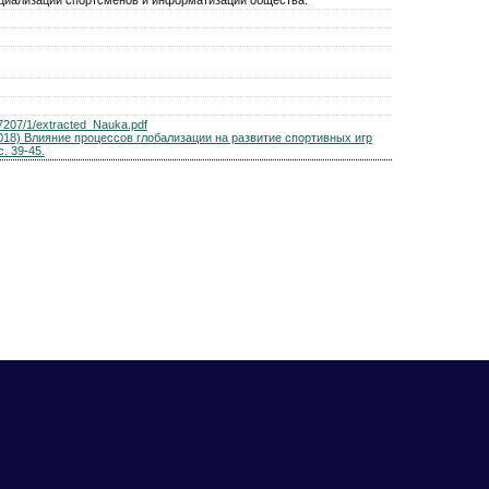
/27207/1/extracted_Nauka.pdf
018) Влияние процессов глобализации на развитие спортивных игр
. 39-45.