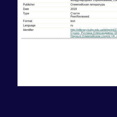
Publisher
Олимпийская литература
Date
2018
Type
Стаття
PeerReviewed
Format
text
Language
ru
Identifier
http://elibrary.kubg.edu.ua/id/eprint
Сушко, Руслана Олександрівна (2
Наука в Олимпийском спорте (4). с