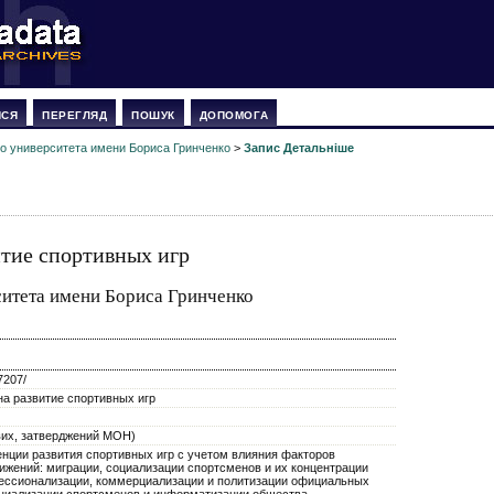
ИСЯ
ПЕРЕГЛЯД
ПОШУК
ДОПОМОГА
о университета имени Бориса Гринченко
>
Запис Детальніше
итие спортивных игр
итета имени Бориса Гринченко
27207/
на развитие спортивных игр
ових, затверджений МОН)
ции развития спортивных игр с учетом влияния факторов
ижений: миграции, социализации спортсменов и их концентрации
офессионализации, коммерциализации и политизации официальных
циализации спортсменов и информатизации общества.