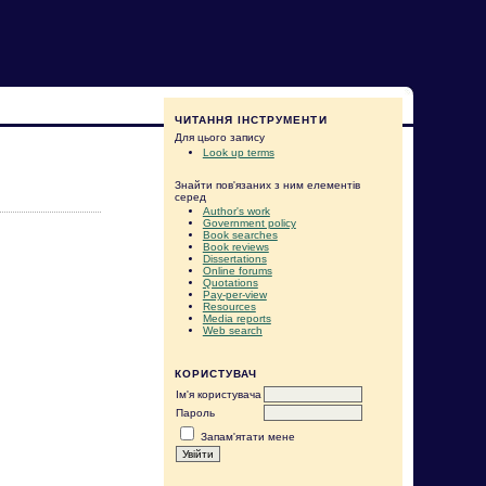
ЧИТАННЯ ІНСТРУМЕНТИ
Для цього запису
Look up terms
Знайти пов'язаних з ним елементів
серед
Author's work
Government policy
Book searches
Book reviews
Dissertations
Online forums
Quotations
Pay-per-view
Resources
Media reports
Web search
КОРИСТУВАЧ
Ім'я користувача
Пароль
Запам'ятати мене