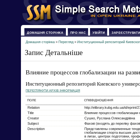
ДОМАШНЯ СТОРІНКА
ПРО НАС
УВІЙТИ
ЗАРЕЄСТРУВАТ
Домашня сторінка
>
Перегляд
>
Институционный репозиторий Киевског
Запис Детальніше
Влияние процессов глобализации на разв
Институционный репозиторий Киевского универс
ПЕРЕГЛЯНУТИ АРХІВ ІНФОРМАЦІЯ
ПОЛЕ
СПІВВІДНОШЕННЯ
Relation
http://elibrary.kubg.edu.ua/id/eprint/
Title
Влияние процессов глобализации 
Creator
Сушко, Руслана Олександрівна
Subject
Фахові (входять до переліку фах
Description
Представлены современные тенден
глобализации спорта высших дост
в лигах, центрах подготовки, пр
международных соревнований, со