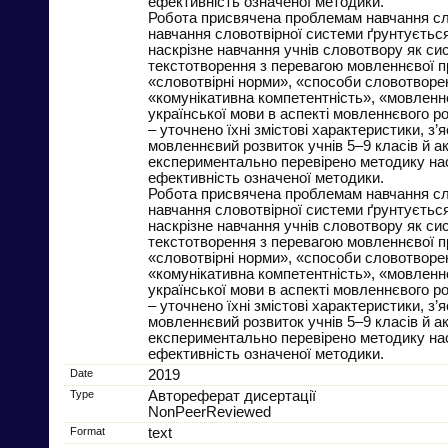
ефективність означеної методики.
Робота присвячена проблемам навчання слов
навчання словотвірної системи ґрунтується
наскрізне навчання учнів словотвору як си
текстотворення з перевагою мовленнєвої пр
«словотвірні норми», «способи словотворен
«комунікативна компетентність», «мовленн
української мови в аспекті мовленнєвого ро
– уточнено їхні змістові характеристики, 
мовленнєвий розвиток учнів 5–9 класів й а
експериментально перевірено методику нас
ефективність означеної методики.
Робота присвячена проблемам навчання слов
навчання словотвірної системи ґрунтується
наскрізне навчання учнів словотвору як си
текстотворення з перевагою мовленнєвої пр
«словотвірні норми», «способи словотворен
«комунікативна компетентність», «мовленн
української мови в аспекті мовленнєвого ро
– уточнено їхні змістові характеристики, 
мовленнєвий розвиток учнів 5–9 класів й а
експериментально перевірено методику нас
ефективність означеної методики.
Date
2019
Type
Автореферат дисертації
NonPeerReviewed
Format
text