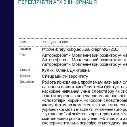
ПЕРЕГЛЯНУТИ АРХІВ ІНФОРМАЦІЯ
ПОЛЕ
СПІВВІДНОШЕННЯ
Relation
http://elibrary.kubg.edu.ua/id/eprint/27258/
Title
Автореферат - Мовленнєвий розвиток учнів 
Автореферат - Мовленнєвий розвиток учнів 
Автореферат - Мовленнєвий розвиток учнів 
Creator
Кулик, Олена Дмитрівна
Subject
Спецради Університету
Description
Робота присвячена проблемам навчання слов
навчання словотвірної системи ґрунтується
наскрізне навчання учнів словотвору як си
текстотворення з перевагою мовленнєвої пр
«словотвірні норми», «способи словотворен
«комунікативна компетентність», «мовленн
української мови в аспекті мовленнєвого ро
– уточнено їхні змістові характеристики, 
мовленнєвий розвиток учнів 5–9 класів й а
експериментально перевірено методику нас