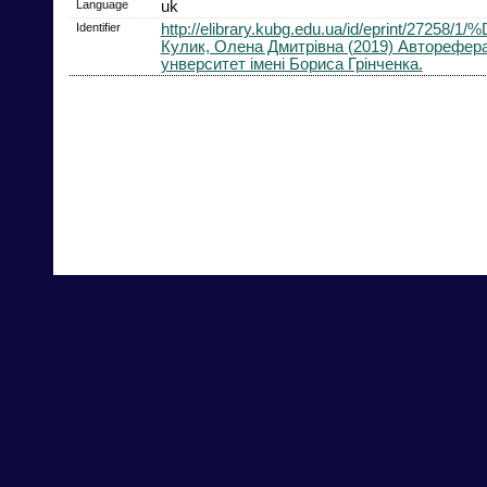
Language
uk
Identifier
http://elibrary.kubg.edu.ua/id/ep
Кулик, Олена Дмитрівна (2019) Автореферат 
унверситет імені Бориса Грінченка.