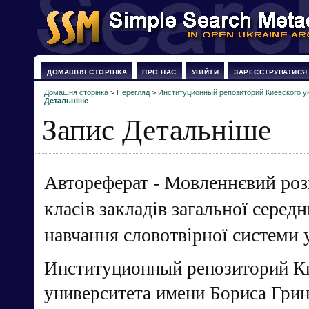
ДОМАШНЯ СТОРІНКА
ПРО НАС
УВІЙТИ
ЗАРЕЄСТРУВАТИСЯ
Домашня сторінка
>
Перегляд
>
Институционный репозиторий Киевского у
Детальніше
Запис Детальніше
Автореферат - Мовленнєвий роз
класів закладів загальної середн
навчання словотвірної системи 
Институционный репозиторий К
университета имени Бориса Гри