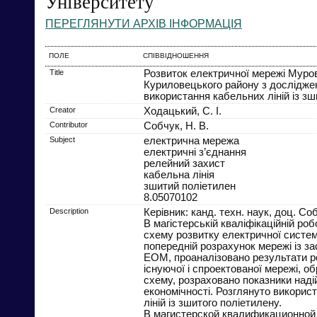
Університету
ПЕРЕГЛЯНУТИ АРХІВ ІНФОРМАЦІЯ
ПОЛЕ
СПІВВІДНОШЕННЯ
Title
Розвиток електричної мережі Муро
Куриловецького району з дослідже
використання кабельних ліній із зш
Creator
Ходацький, С. І.
Contributor
Собчук, Н. В.
Subject
електрична мережа
електричні з’єднання
релейний захист
кабельна лінія
зшитий поліетилен
8.05070102
Description
Керівник: канд. техн. наук, доц. Со
В магістерській кваліфікаційній ро
схему розвитку електричної систем
попередній розрахунок мережі із з
ЕОМ, проаналізовано результати р
існуючої і спроектованої мережі, 
схему, розраховано показники надій
економічності. Розглянуто викорис
ліній із зшитого поліетилену.
В магистерской квалификационной