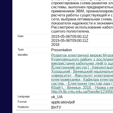
спроектирована схема развития эл
системы, выполнен предварительн
применением ЭВМ, проанализиров
расчета работы существующей и с
сети, выбрана оптимальная схема,
показатели надежности и экономич
Рассмотрено использование кабел
сшитого полиэтилена.
Date
2019-05-06T09:00:11Z
2019-05-06T09:00:11Z
2018
Type
Presentation
Identifier
Розвиток електричної мережі Муро
Куриловецького району з дослідже
використання кабельних ліній із зш
[Електронний ресурс] : [презентація] 
Ходацький ; Вінницький національн
університет ; Факультет електроен
електромеханіки ; Кафедра електри
систем. - Електронні текстові дані 
Кбайт). - Вінниця, 2018. - Назва з е
http://ir.lib.vntu.edu.ua//handle/1234
Language
uk_UA
Format
application/pdf
Publisher
ВНТУ