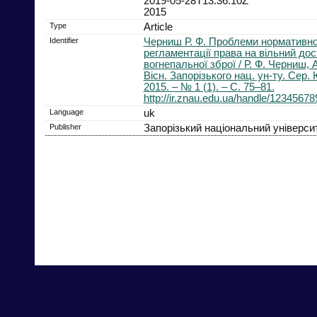
2019-05-28T13:36:10Z
2015
Type
Article
Identifier
Черниш Р. Ф. Проблеми нормативно
регламентації права на вільний дос
вогнепальної зброї / Р. Ф. Черниш, 
Вісн. Запорізького нац. ун-ту. Сер.
2015. – № 1 (1). – С. 75–81.
http://ir.znau.edu.ua/handle/1234567
Language
uk
Publisher
Запорізький національний універси