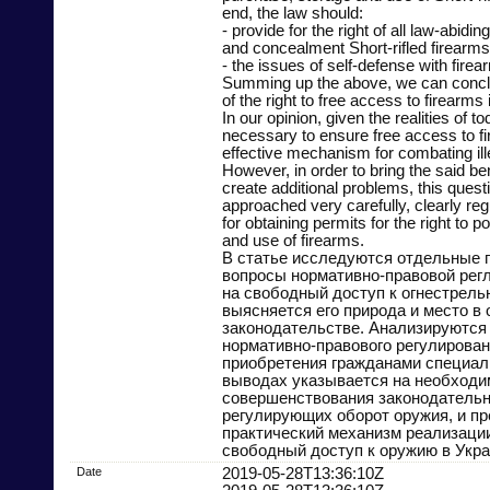
end, the law should:
- provide for the right of all law-abidin
and concealment Short-rifled firearms
- the issues of self-defense with firea
Summing up the above, we can conclu
of the right to free access to firearms 
In our opinion, given the realities of t
necessary to ensure free access to f
effective mechanism for combating il
However, in order to bring the said be
create additional problems, this quest
approached very carefully, clearly re
for obtaining permits for the right to 
and use of firearms.
В статье исследуются отдельные
вопросы нормативно-правовой рег
на свободный доступ к огнестрель
выясняется его природа и место в
законодательстве. Анализируются
нормативно-правового регулирован
приобретения гражданами специал
выводах указывается на необходи
совершенствования законодательн
регулирующих оборот оружия, и пр
практический механизм реализации
свободный доступ к оружию в Укра
Date
2019-05-28T13:36:10Z