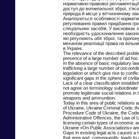
нормативно-правової регламентації
доступ до вогнепальної зброї, з’яс
природа й місце у вітчизняному зак
Аналізуються особливості нормати
регулювання правил придбання гр
спеціальних засобів. У висновках 
необхідність удосконалення закон
які регулюють обіг зброї, та пропо
механізм реалізації права на вільн
в Україні.
The relevance of the described prob
presence of a large number of ad hoc 
In the absence of basic regulatory law 
trafficking a large number of uncoord
legislation or which give rise to confli
significant gaps in the sphere of civili
Lack of a clear classification establi
not agree on terminology subordinate 
promote legitimate social relations in t
weapons and ammunition.
Today in this area of public relations a
of Ukraine, Ukraine Criminal Code, th
Procedure Code of Ukraine, the Code
Administrative Offences, the Law of 
licensing certain types of economic ac
Ukraine «On Public Associations» an
Gaps in existing legal acts causes a 
that area and, consequently, leads to 