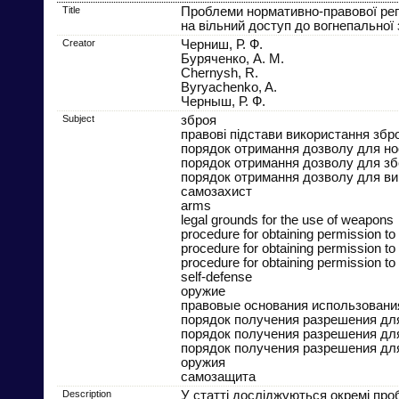
Title
Проблеми нормативно-правової рег
на вільний доступ до вогнепальної 
Creator
Черниш, Р. Ф.
Буряченко, А. М.
Chernysh, R.
Byryachenko, A.
Черныш, Р. Ф.
Subject
зброя
правові підстави використання збро
порядок отримання дозволу для нос
порядок отримання дозволу для збе
порядок отримання дозволу для ви
самозахист
arms
legal grounds for the use of weapons
procedure for obtaining permission to
procedure for obtaining permission t
procedure for obtaining permission t
self-defense
оружие
правовые основания использовани
порядок получения разрешения дл
порядок получения разрешения дл
порядок получения разрешения дл
оружия
самозащита
Description
У статті досліджуються окремі про