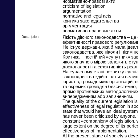
нормативно-правові акти
criticism of legislation
argumentation
normative and legal acts
критика законодательства
аргументация
нормативно-правовые акты
Description
Якість діючого законодавства – це
ефективності правового регулюванн
Не існує держави, яка б мала ідеа
законодавства, яке ніколи і ніким н
Критика – постійний «супутник» зак
якого значною мірою залежить ступ
досконалості та ефективність реалі
На сучасному етапі розвитку суспі
законодавства здійснюється велик
юристів, громадських організацій, п
та окремих громадян безсистемно, 
прямо протилежних методологічних 
випередженням або запізненням.
The quality of the current legislation is
effectiveness of legal regulation in so
state that would have an ideal system o
has never been criticized by anyone. C
constant «companion» of legislation,
large extent on the degree of its perfe
effectiveness of implementation.
At the present stage of society's deve