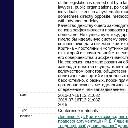
of the legislation is carried out by a l
lawyers, public organizations, politica
individual citizens in a systematic man
sometimes directly opposite, methodol
with advance or delay.
Качество действующего законодате
основа эффективности правового р
обществе. Не существует государс
имело бы идеальную систему зако
которое никогда и никем не критик
Критика – постоянный «спутник» з
от которой в значительной степени
его совершенства и эффективност
На современном этапе развития о
законодательства осуществляетс
количеством юристов, общественн
политических партий и отдельных 
бессистемно, с разных, порой пря
противоположных методологически
опережением или запаздыванием.
Date
2019-07-16T13:21:08Z
2019-07-16T13:21:08Z
2015
Type
Conference materials
Identifier
Ляшенко Р. Д. Критика законодавст
правової аргументації / Р. Д. Ляшенк
тенденції розбудови правової держа