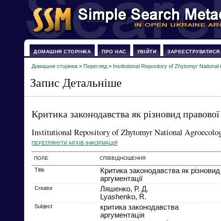
ДОМАШНЯ СТОРІНКА
ПРО НАС
УВІЙТИ
ЗАРЕЄСТРУВАТИСЯ
Домашня сторінка
>
Перегляд
>
Institutional Repository of Zhytomyr National 
Запис Детальніше
Критика законодавства як різновид правової
Institutional Repository of Zhytomyr National Agroecolog
ПЕРЕГЛЯНУТИ АРХІВ ІНФОРМАЦІЯ
ПОЛЕ
СПІВВІДНОШЕННЯ
Title
Критика законодавства як різновид
аргументації
Creator
Ляшенко, Р. Д.
Lyashenko, R.
Subject
критика законодавства
аргументація