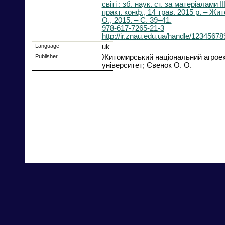
світі : зб. наук. ст. за матеріалами І
практ. конф., 14 трав. 2015 р. – Жи
О., 2015. – C. 39–41.
978-617-7265-21-3
http://ir.znau.edu.ua/handle/1234567
Language
uk
Publisher
Житомирський національний агроек
університет; Євенок О. О.