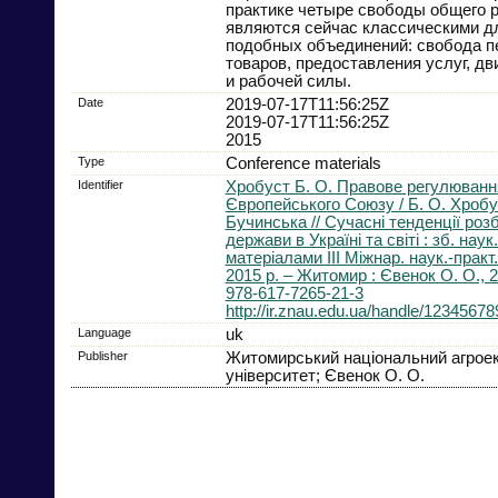
практике четыре свободы общего р
являются сейчас классическими д
подобных объединений: свобода 
товаров, предоставления услуг, д
и рабочей силы.
Date
2019-07-17T11:56:25Z
2019-07-17T11:56:25Z
2015
Type
Conference materials
Identifier
Хробуст Б. О. Правове регулюванн
Європейського Союзу / Б. О. Хробус
Бучинська // Сучасні тенденції роз
держави в Україні та світі : зб. наук.
матеріалами ІІІ Міжнар. наук.-практ.
2015 р. – Житомир : Євенок О. О., 2
978-617-7265-21-3
http://ir.znau.edu.ua/handle/1234567
Language
uk
Publisher
Житомирський національний агроек
університет; Євенок О. О.