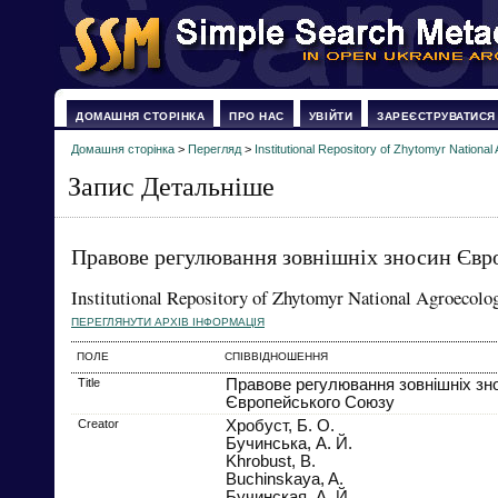
ДОМАШНЯ СТОРІНКА
ПРО НАС
УВІЙТИ
ЗАРЕЄСТРУВАТИСЯ
Домашня сторінка
>
Перегляд
>
Institutional Repository of Zhytomyr National 
Запис Детальніше
Правове регулювання зовнішніх зносин Євр
Institutional Repository of Zhytomyr National Agroecolog
ПЕРЕГЛЯНУТИ АРХІВ ІНФОРМАЦІЯ
ПОЛЕ
СПІВВІДНОШЕННЯ
Title
Правове регулювання зовнішніх зн
Європейського Союзу
Creator
Хробуст, Б. О.
Бучинська, А. Й.
Khrobust, B.
Buchinskaya, A.
Бучинская, А. Й.