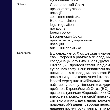
Subject
Європейський Союз
правове регулювання
новації
зовнішня політика
European Union
legal regulation
novations
foreign policy
Европейский Союз
правовое регулирование
новации
внешняя политика
Description
Від середини XIX ст. держави нама
свої інтереси в рамках міжнародних
координаційного типу. Після Другої 
інтеграційні процеси стали невід’
сучасного світу. Вони викликали п
виникненні міжнародних організаці
нового типу – «економічних інтегра
Наразі серед них найбільший шлях
найширшу сферу відносин між дер
пройшов Європейський Союз (ЄС),
правонаступником Європейських Сп
вперше запровадив в своїй практиц
спільного ринку, що є наразі класи
подібних об’єднань: свобода перес
надання послуг, руху капіталів та р