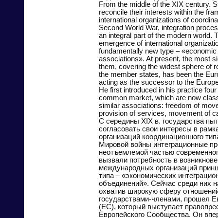
From the middle of the XIX century. St
reconcile their interests within the fr
international organizations of coordina
Second World War, integration proc
an integral part of the modern world. T
emergence of international organizati
fundamentally new type – «economic i
associations». At present, the most si
them, covering the widest sphere of r
the member states, has been the Eur
acting as the successor to the Euro
He first introduced in his practice fou
common market, which are now classi
similar associations: freedom of mov
provision of services, movement of cap
С середины XIX в. государства пы
согласовать свои интересы в рам
организаций координационного тип
Мировой войны интеграционные пр
неотъемлемой частью современног
вызвали потребность в возникнове
международных организаций принц
типа – «экономических интеграцио
объединений». Сейчас среди них н
охватив широкую сферу отношени
государствами-членами, прошел Е
(ЕС), который выступает правопр
Европейского Сообщества. Он впе