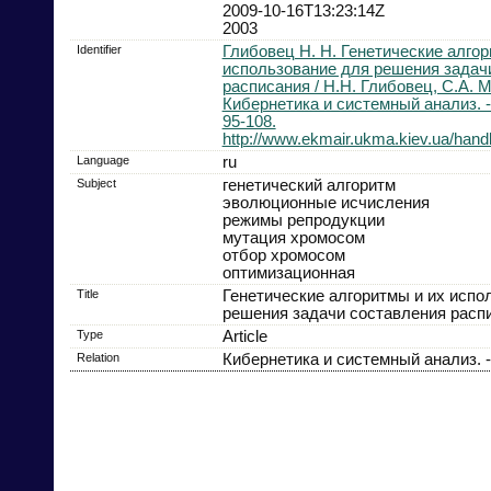
2009-10-16T13:23:14Z
2003
Identifier
Глибовец Н. Н. Генетические алгор
использование для решения задач
расписания / Н.Н. Глибовец, С.А. М
Кибернетика и системный анализ. - 
95-108.
http://www.ekmair.ukma.kiev.ua/han
Language
ru
Subject
генетический алгоритм
эволюционные исчисления
режимы репродукции
мутация хромосом
отбор хромосом
оптимизационная
Title
Генетические алгоритмы и их испо
решения задачи составления расп
Type
Article
Relation
Кибернетика и системный анализ. - 