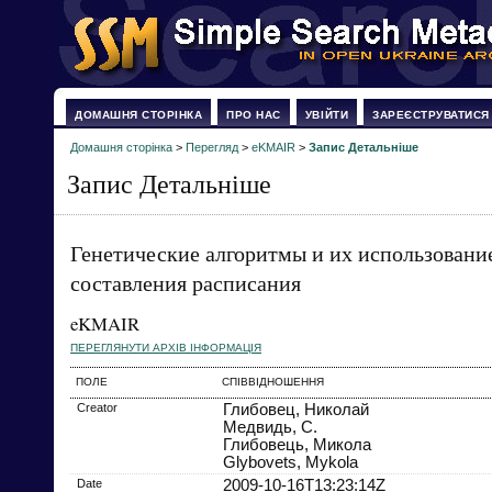
ДОМАШНЯ СТОРІНКА
ПРО НАС
УВІЙТИ
ЗАРЕЄСТРУВАТИСЯ
Домашня сторінка
>
Перегляд
>
eKMAIR
>
Запис Детальніше
Запис Детальніше
Генетические алгоритмы и их использовани
составления расписания
eKMAIR
ПЕРЕГЛЯНУТИ АРХІВ ІНФОРМАЦІЯ
ПОЛЕ
СПІВВІДНОШЕННЯ
Creator
Глибовец, Николай
Медвидь, С.
Глибовець, Микола
Glybovets, Mykola
Date
2009-10-16T13:23:14Z