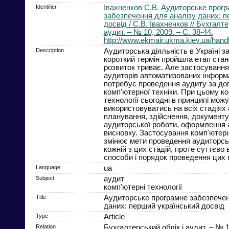
Identifier
Івахненков С.В. Аудиторське прог
забезпечення для аналізу даних: п
досвід / С.В. Івахненков // Бухгалте
аудит. – № 10, 2009. – С. 38-44.
http://www.ekmair.ukma.kiev.ua/han
Description
Аудиторська діяльність в Україні з
короткий термін пройшла етап стано
розвиток триває. Але застосування
аудиторів автоматизованих інформ
потребує проведення аудиту за до
комп'ютерної техніки. При цьому ко
технології сьогодні в принципі мож
використовуватись на всіх стадіях 
планування, здійснення, документ
аудиторської роботи, оформлення 
висновку. Застосування комп'ютерн
змінює мети проведення аудиторсь
кожній з цих стадій, проте суттєво
способи і порядок проведення цих 
Language
ua
Subject
аудит
комп'ютерні технології
Title
Аудиторське програмне забезпечен
даних: перший український досвід
Type
Article
Relation
Бухгалтерський облік і аудит. – № 1