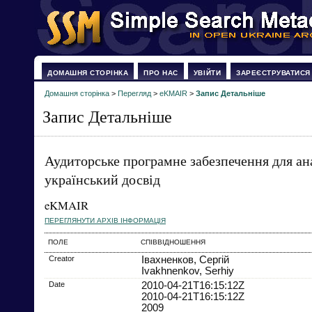
ДОМАШНЯ СТОРІНКА
ПРО НАС
УВІЙТИ
ЗАРЕЄСТРУВАТИСЯ
Домашня сторінка
>
Перегляд
>
eKMAIR
>
Запис Детальніше
Запис Детальніше
Аудиторське програмне забезпечення для ан
український досвід
eKMAIR
ПЕРЕГЛЯНУТИ АРХІВ ІНФОРМАЦІЯ
ПОЛЕ
СПІВВІДНОШЕННЯ
Creator
Івахненков, Сергій
Ivakhnenkov, Serhiy
Date
2010-04-21T16:15:12Z
2010-04-21T16:15:12Z
2009