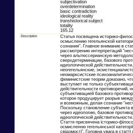
subjectivation
overdetermination
basic contradiction
ideological reality
transhistorical subject
totality
165.12
Description
Статья посвящена историко-фило
осмыслению гегельянской категори
сознания". Главное внимание в ста
рассмотрению интерпретаций "несч
через альтюссерианскую методол
сверхдетерминации, базового прот
идеологической действительности.
неогегельянские, экзистенциалистс
неомарксистские психоаналитичес
феминистские теории доказано, чт
выступает не только субъективаци
действительности противоречий, н
субъективацией базового противоре
которое продуцирует разрыв межд
и возможным, делая сознание "нес
Поскольку становление субъекта 
через идеологию, базовое противо
идеологической действительности.
Стаття присвячена історико-філо
осмисленню гегельянської категорі
свідомості". Головна увага в статті