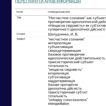
ПЕРЕГЛЯНУТИ АРХІВ ІНФОРМАЦІЯ
ПОЛЕ
СПІВВІДНОШЕННЯ
Title
"Несчастное сознание" как субъек
противоречия идеологической дей
«Нещасна свідомість» як суб'єктив
суперечності ідеологічної дійсності
Creator
Шелудченко, И. В.
Subject
"несчастное сознание"
интерпеляция
субъективация
сверхдетерминация
базовое противоречие
идеологическая действительность
трансисторический субъект
тотальность
"нещасна свідомість"
інтерпеляція
суб'єктивація
наддетермінація
базове протиріччя
ідеологічна дійсність
трансісторичний суб'єкт
тотальність
"unhappy consciousness"
interppellation