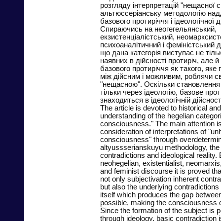
розгляду інтерпретацій "нещасної с
альтюссеріанську методологію надд
базового протиріччя і ідеологічної д
Спираючись на неогегельянський,
екзистенціалістський, неомарксист
психоаналітичний і феміністський 
що дана категорія виступає не тіль
наявних в дійсності протиріч, але й
базового протиріччя як такого, яке
між дійсним і можливим, роблячи с
"нещасною". Оскільки становлення
тільки через ідеологію, базове прот
знаходиться в ідеологічній дійсност
The article is devoted to historical an
understanding of the hegelian categor
consciousness." The main attention is
consideration of interpretations of "u
consciousness" through overdetermin
altyussserianskuyu methodology, the
contradictions and ideological reality.
neohegelian, existentialist, neomarxi
and feminist discourse it is proved tha
not only subjectivation inherent contrad
but also the underlying contradictions 
itself which produces the gap between
possible, making the consciousness o
Since the formation of the subject is 
through ideology, basic contradiction is