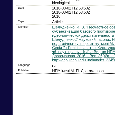
ideological.
Date
2018-03-02T12:53:50Z
2018-03-02T12:53:50Z
2016
Type
Article
Identifier
Шелудченко, И. В. "Несчастное соз
субъективация базового противор
идеологической действительности /
Шелудченко // Науковий часопис Н
педагогічного університету імені М.
Серія 7 : Релігієзнавство. Культурол
зб. наук. праць. - Київ : Вид-во НПУ
Драгоманова, 2016. - Вип. 36(49). - 
http://enpuir.npu.edu.ua/handle/1234
Language
ru
Publisher
НПУ імені М. П. Драгоманова