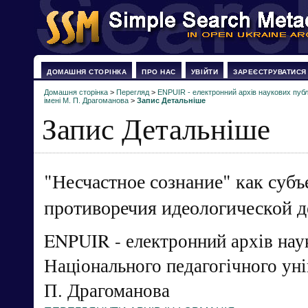
ДОМАШНЯ СТОРІНКА
ПРО НАС
УВІЙТИ
ЗАРЕЄСТРУВАТИСЯ
Домашня сторінка
>
Перегляд
>
ENPUIR - електронний архів наукових публі
імені М. П. Драгоманова
>
Запис Детальніше
Запис Детальніше
"Несчастное сознание" как субъ
противоречия идеологической д
ENPUIR - електронний архів нау
Національного педагогічного уні
П. Драгоманова