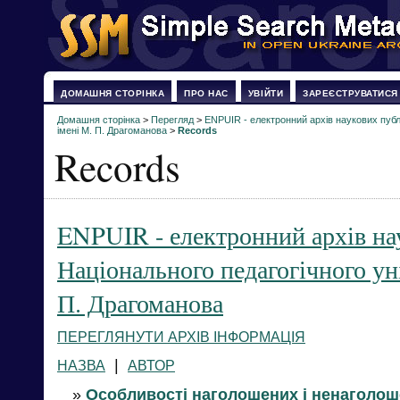
ДОМАШНЯ СТОРІНКА
ПРО НАС
УВІЙТИ
ЗАРЕЄСТРУВАТИСЯ
Домашня сторінка
>
Перегляд
>
ENPUIR - електронний архів наукових публі
імені М. П. Драгоманова
>
Records
Records
ENPUIR - електронний архів на
Національного педагогічного ун
П. Драгоманова
ПЕРЕГЛЯНУТИ АРХІВ ІНФОРМАЦІЯ
|
НАЗВА
АВТОР
»
Особливості наголошених і ненаголоше