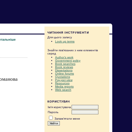
ЧИТАННЯ ІНСТРУМЕНТИ
Для цього запису
етальніше
Look up terms
Знайти пов'язаних з ним елементів
серед
Author's work
Government policy
Book searches
Book reviews
Dissertations
Online forums
Quotations
гоманова
Pay-per-view
Resources
Media reports
Web search
КОРИСТУВАЧ
Ім'я користувача
Пароль
Запам'ятати мене