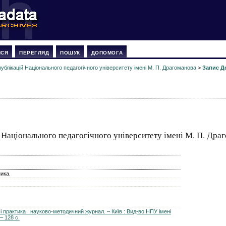
ИСЯ
ПЕРЕГЛЯД
ПОШУК
ДОПОМОГА
ублікацій Національного педагогічного університету імені М. П. Драгоманова
>
Запис Д
 Національного педагогічного університету імені М. П. Дра
ника.
я і практика : науково-методичний журнал. – Київ : Вид-во НПУ імені
– 128 с.