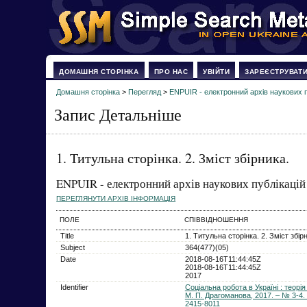
ДОМАШНЯ СТОРІНКА
ПРО НАС
УВІЙТИ
ЗАРЕЄСТРУВАТ
Домашня сторінка
>
Перегляд
>
ENPUIR - електронний архів наукових п
Запис Детальніше
1. Титульна сторінка. 2. Зміст збірника.
ENPUIR - електронний архів наукових публікацій
ПЕРЕГЛЯНУТИ АРХІВ ІНФОРМАЦІЯ
ПОЛЕ
СПІВВІДНОШЕННЯ
Title
1. Титульна сторінка. 2. Зміст збір
Subject
364(477)(05)
Date
2018-08-16T11:44:45Z
2018-08-16T11:44:45Z
2017
Identifier
Соціальна робота в Україні : теорі
М. П. Драгоманова, 2017. – № 3-4. 
2415-8011