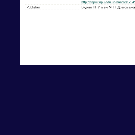
http://enpuir.npu.edu.ua/handle/123
Publisher
Вид-во НПУ імені М. П. Драгомано