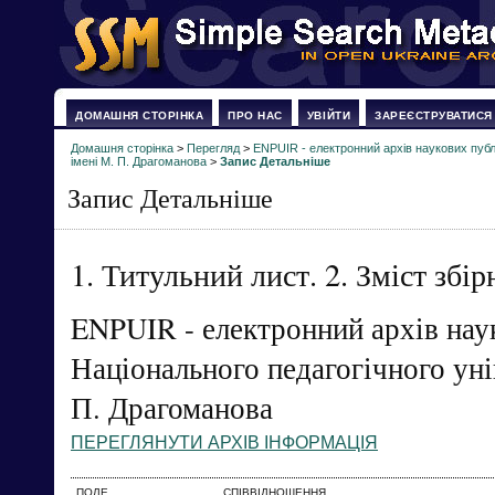
ДОМАШНЯ СТОРІНКА
ПРО НАС
УВІЙТИ
ЗАРЕЄСТРУВАТИСЯ
Домашня сторінка
>
Перегляд
>
ENPUIR - електронний архів наукових публі
імені М. П. Драгоманова
>
Запис Детальніше
Запис Детальніше
1. Титульний лист. 2. Зміст збір
ENPUIR - електронний архів нау
Національного педагогічного уні
П. Драгоманова
ПЕРЕГЛЯНУТИ АРХІВ ІНФОРМАЦІЯ
ПОЛЕ
СПІВВІДНОШЕННЯ