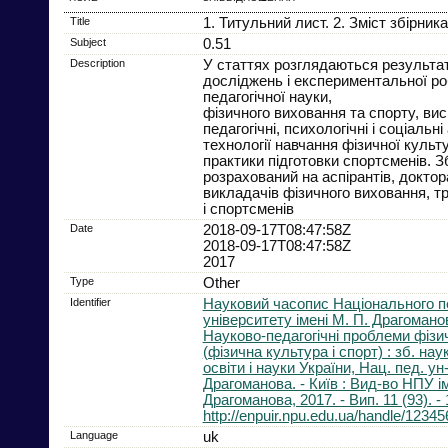
Title
1. Титульний лист. 2. Зміст збірника
Subject
0.51
Description
У статтях розглядаються результа
досліджень і експериментальної роб
педагогічної науки,
фізичного виховання та спорту, ви
педагогічні, психологічні і соціальні
технології навчання фізичної культ
практики підготовки спортсменів. З
розрахований на аспірантів, доктора
викладачів фізичного виховання, т
і спортсменів
Date
2018-09-17T08:47:58Z
2018-09-17T08:47:58Z
2017
Type
Other
Identifier
Науковий часопис Національного пе
університету імені М. П. Драгоманов
Науково-педагогічні проблеми фізи
(фізична культура і спорт) : зб. нау
освіти і науки України, Нац. пед. ун-
Драгоманова. - Київ : Вид-во НПУ ім
Драгоманова, 2017. - Вип. 11 (93). - 
http://enpuir.npu.edu.ua/handle/1234
Language
uk