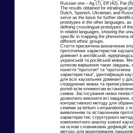
Russian one – Ag (7), Eff (42), Pat (8)
The results obtained for intralingual p
Dutch, Spanish, Ukrainian, and Russ
serve as the basis for further identifica
prototypes in the other languages, as 
defining crosslingual prototypes of t
in related languages, showing the uni
specific in mapping the phenomena of 
different ethnic groups.
Стаття присвячена визначенню інт
прототипних характеристик каузал
домінант в англійській, нідерландськ
українській та російській мовах. М
шляхом вирішення таких завдань, 
поняття “прототип” та “прототипна
характеристика”, ідентифікація ка
для всіх каузальних домінант у до
споріднених мовах та приписуванн
ролей всім елементам встановлени
семем. Застосування низки лінгвіс
дозволило виконати всі завдання, 
контрастивного методу для обранн
семеми за tertium comparationis з
виявленням та зіставленням прото
характеристик; структурного мето
компонентного аналізу кожної кауз
на основі словникових дефініцій; ко
методу для моделювання ланцюгів