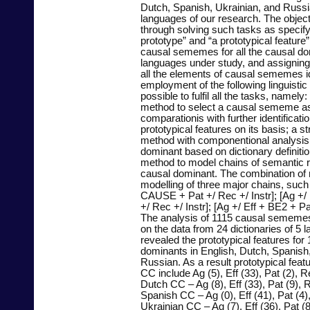
Dutch, Spanish, Ukrainian, and Russi
languages of our research. The object
through solving such tasks as specifyi
prototype” and “a prototypical feature”,
causal sememes for all the causal dom
languages under study, and assigning
all the elements of causal sememes id
employment of the following linguisti
possible to fulfil all the tasks, namely:
method to select a causal sememe as
comparationis with further identificati
prototypical features on its basis; a st
method with componentional analysis
dominant based on dictionary definitio
method to model chains of semantic r
causal dominant. The combination of
modelling of three major chains, such 
CAUSE + Pat +/ Rec +/ Instr]; [Ag +/
+/ Rec +/ Instr]; [Ag +/ Eff + BE2 + Pa
The analysis of 1115 causal sememes
on the data from 24 dictionaries of 5 
revealed the prototypical features for
dominants in English, Dutch, Spanish
Russian. As a result prototypical featu
CC include Ag (5), Eff (33), Pat (2), Re
Dutch CC – Ag (8), Eff (33), Pat (9), R
Spanish CC – Ag (0), Eff (41), Pat (4),
Ukrainian CC – Ag (7), Eff (36), Pat (8