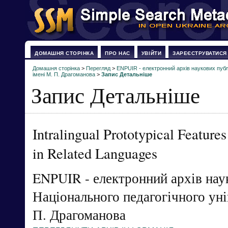
ДОМАШНЯ СТОРІНКА
ПРО НАС
УВІЙТИ
ЗАРЕЄСТРУВАТИСЯ
Домашня сторінка
>
Перегляд
>
ENPUIR - електронний архів наукових публі
імені М. П. Драгоманова
>
Запис Детальніше
Запис Детальніше
Intralingual Prototypical Feature
in Related Languages
ENPUIR - електронний архів нау
Національного педагогічного уні
П. Драгоманова