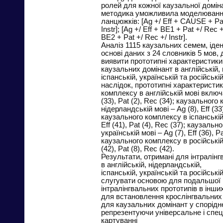
ролей для кожної каузальної домін
методика уможливила моделюванн
ланцюжків: [Ag +/ Eff + CAUSE + Pat
Instr]; [Ag +/ Eff + BE1 + Pat +/ Rec +/
BE2 + Pat +/ Rec +/ Instr].
Аналіз 1115 каузальних семем, іде
основі даних з 24 словників 5 мов, 
виявити прототипні характеристики
каузальних домінант в англійській, 
іспанській, українській та російські
наслідок, прототипні характеристи
комплексу в англійській мові включа
(33), Pat (2), Rec (34); каузального
нідерландській мові – Ag (8), Eff (33)
каузального комплексу в іспанській 
Eff (41), Pat (4), Rec (37); каузаль
українській мові – Ag (7), Eff (36), Pa
каузального комплексу в російській м
(42), Pat (8), Rec (42).
Результати, отримані для інтралінг
в англійській, нідерландській,
іспанській, українській та російськ
слугувати основою для подальшої і
інтралінгвальних прототипів в інши
для встановлення крослінгвальних
для каузальних домінант у спорідн
репрезентуючи універсальне і спец
картуванні