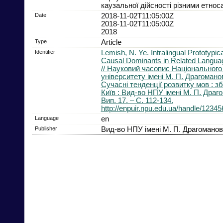
каузальної дійсності різними етнос
Date
2018-11-02T11:05:00Z
2018-11-02T11:05:00Z
2018
Type
Article
Identifier
Lemish, N. Ye. Intralingual Prototypic
Causal Dominants in Related Languag
// Науковий часопис Національного 
університету імені М. П. Драгоманов
Сучасні тенденції розвитку мов : зб
Київ : Вид-во НПУ імені М. П. Драго
Вип. 17. – С. 112-134.
http://enpuir.npu.edu.ua/handle/1234
Language
en
Publisher
Вид-во НПУ імені М. П. Драгомано