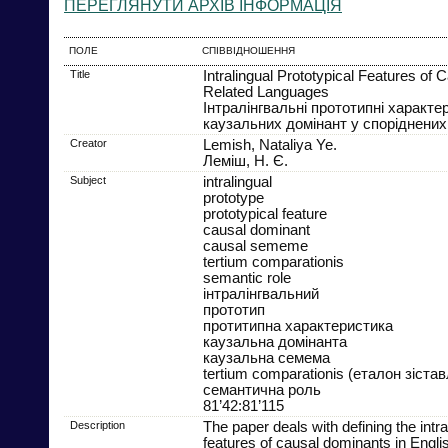
ПЕРЕГЛЯНУТИ АРХІВ ІНФОРМАЦІЯ
ПОЛЕ
СПІВВІДНОШЕННЯ
Title
Intralingual Prototypical Features of
Related Languages
Інтралінгвальні прототипні характе
каузальних домінант у споріднених
Creator
Lemish, Nataliya Ye.
Леміш, Н. Є.
Subject
intralingual
prototype
prototypical feature
causal dominant
causal sememe
tertium comparationis
semantic role
інтралінгвальний
прототип
протитипна характеристика
каузальна домінанта
каузальна семема
tertium comparationis (еталон зіста
семантична роль
81’42:81’115
Description
The paper deals with defining the intra
features of causal dominants in Engli