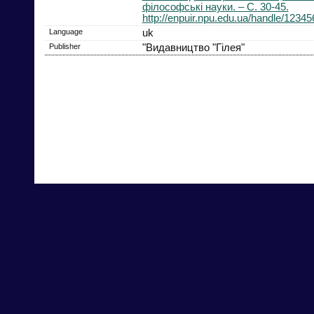
філософські науки. – С. 30-45.
http://enpuir.npu.edu.ua/handle/1234
Language
uk
Publisher
"Видавництво "Гілея"