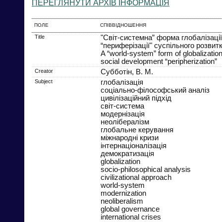
ПЕРЕГЛЯНУТИ АРХІВ ІНФОРМАЦІЯ
ПОЛЕ
СПІВВІДНОШЕННЯ
Title
"Світ-системна” форма глобалізації
“периферізації" суспільного розвит
A “world-system” form of globalizatio
social development “peripherization”
Creator
Субботін, В. М.
Subject
глобалізація
соціально-філософський аналіз
цивілізаційний підхід
світ-система
модернізація
неолібералізм
глобальне керування
міжнародні кризи
інтернаціоналізація
демократизація
globalization
socio-philosophical analysis
civilizational approach
world-system
modernization
neoliberalism
global governance
international crises