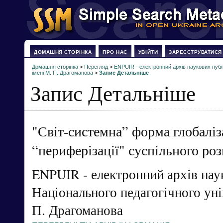
ДОМАШНЯ СТОРІНКА
ПРО НАС
УВІЙТИ
ЗАРЕЄСТРУВАТИСЯ
Домашня сторінка
>
Перегляд
>
ENPUIR - електронний архів наукових публі
імені М. П. Драгоманова
>
Запис Детальніше
Запис Детальніше
"Світ-системна” форма глобаліза
“периферізації" суспільного ро
ENPUIR - електронний архів нау
Національного педагогічного уні
П. Драгоманова