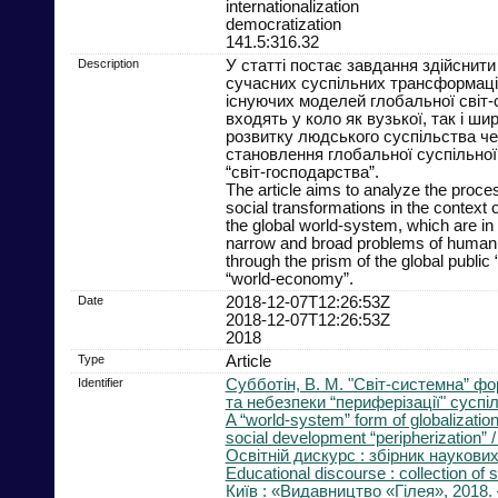
internationalization
democratization
141.5:316.32
Description
У статті постає завдання здійснити
сучасних суспільних трансформацій
існуючих моделей глобальної світ-с
входять у коло як вузької, так і ш
розвитку людського суспільства ч
становлення глобальної суспільної 
“світ-господарства”.
The article aims to analyze the proc
social transformations in the context 
the global world-system, which are in 
narrow and broad problems of human
through the prism of the global publi
“world-economy”.
Date
2018-12-07T12:26:53Z
2018-12-07T12:26:53Z
2018
Type
Article
Identifier
Субботін, В. М. "Світ-системна” фо
та небезпеки “периферізації" суспі
A “world-system” form of globalizatio
social development “peripherization” /
Освітній дискурс : збірник наукови
Educational discourse : collection of s
Київ : «Видавництво «Гілея», 2018. –