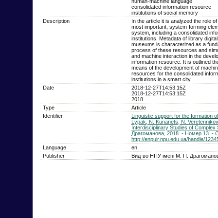
human-machine language
consolidated information resource
institutions of social memory
Description
In the article it is analyzed the role o
most important, system-forming eleme
system, including a consolidated inf
institutions. Metadata of library digi
museums is characterized as a fundam
process of these resources and sim
and machine interaction in the devel
information resource. It is outlined the
means of the development of machine
resources for the consolidated info
institutions in a smart city.
Date
2018-12-27T14:53:15Z
2018-12-27T14:53:15Z
2018
Type
Article
Identifier
Linguistic support for the formation o
Lypak, N. Kunanets, N. Veretenniko
Interdisciplinary Studies of Complex
Драгоманова, 2018. - Номер 13. - C
http://enpuir.npu.edu.ua/handle/123
Language
en
Publisher
Вид-во НПУ імені М. П. Драгомано