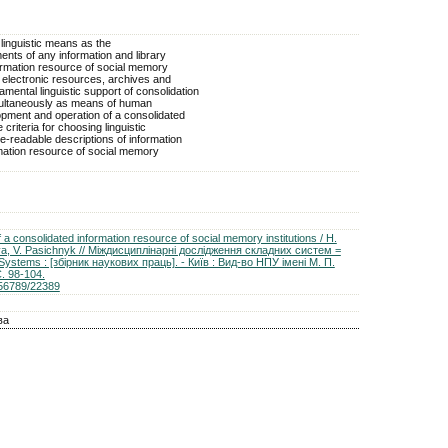
f linguistic means as the
nts of any information and library
ormation resource of social memory
tal electronic resources, archives and
ental linguistic support of consolidation
ultaneously as means of human
opment and operation of a consolidated
 criteria for choosing linguistic
-readable descriptions of information
rmation resource of social memory
f a consolidated information resource of social memory institutions / H.
va, V. Pasichnyk // Мiждисциплiнарнi дослiдження складних систем =
 Systems : [збірник наукових праць]. - Київ : Вид-во НПУ iменi М. П.
. 98-104.
456789/22389
ва