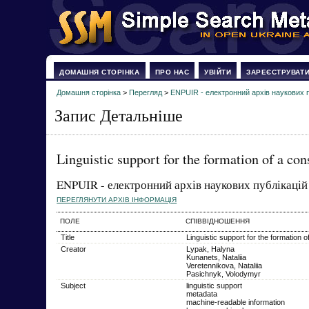
ДОМАШНЯ СТОРІНКА
ПРО НАС
УВІЙТИ
ЗАРЕЄСТРУВАТ
Домашня сторінка
>
Перегляд
>
ENPUIR - електронний архів наукових п
Запис Детальніше
Linguistic support for the formation of a co
ENPUIR - електронний архів наукових публікацій
ПЕРЕГЛЯНУТИ АРХІВ ІНФОРМАЦІЯ
ПОЛЕ
СПІВВІДНОШЕННЯ
Title
Linguistic support for the formation 
Creator
Lypak, Halyna
Kunanets, Nataliia
Veretennikova, Nataliia
Pasichnyk, Volodymyr
Subject
linguistic support
metadata
machine-readable information