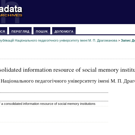
ИСЯ
ПЕРЕГЛЯД
ПОШУК
ДОПОМОГА
ублікацій Національного педагогічного університету імені М. П. Драгоманова
>
Запис Д
nsolidated information resource of social memory instit
 Національного педагогічного університету імені М. П. Дра
of a consolidated information resource of social memory institutions