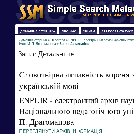
ДОМАШНЯ СТОРІНКА
ПРО НАС
УВІЙТИ
ЗАРЕЄСТРУВАТИСЯ
Домашня сторінка
>
Перегляд
>
ENPUIR - електронний архів наукових публі
імені М. П. Драгоманова
>
Запис Детальніше
Запис Детальніше
Словотвірна активність кореня з
українській мові
ENPUIR - електронний архів нау
Національного педагогічного уні
П. Драгоманова
ПЕРЕГЛЯНУТИ АРХІВ ІНФОРМАЦІЯ