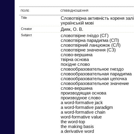
ПОЛЕ
СПІВВІДНОШЕННЯ
Title
Словотвірна активність кореня залі
українській мові
Creator
Дияк, О. В.
Subject
словотвірне гніздо (СГ)
словотвірна парадигма (СП)
словотвірний ланцюжок (СЛ)
словотвірне значення (СЗ)
слово-вершина
твірна основа
похідне слово
словообразовательное гнездо
словообразовательная парадигма
словообразовательная цепочка
словообразовательное значение
слово-вершина
производящая основа
производное слово
a word-formative jack
a word-formative paradigm
a word-formative chain
word-formative value
the word-top
the making basis
a derivative word