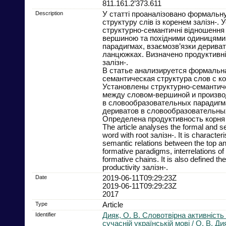
811.161.2’373.611
Description
У статті проаналізовано формальну
структуру слів із коренем залізн-.
структурно-семантичні відношення
вершиною та похідними одиницями 
парадигмах, взаємозв’язки дериват
ланцюжках. Визначено продуктивні
залізн-.
В статье анализируется формальн
семантическая структура слов с ко
Установлены структурно-семантич
между словом-вершиной и произв
в словообразовательных парадигм
дериватов в словообразовательны
Определена продуктивность корня 
The article analyses the formal and s
word with root залізн-. It is characteri
semantic relations between the top an
formative paradigms, interrelations of
formative chains. It is also defined th
productivity залізн-.
Date
2019-06-11T09:29:23Z
2019-06-11T09:29:23Z
2017
Type
Article
Identifier
Дияк, О. В. Словотвірна активність 
сучасній українській мові / О. В. Ди