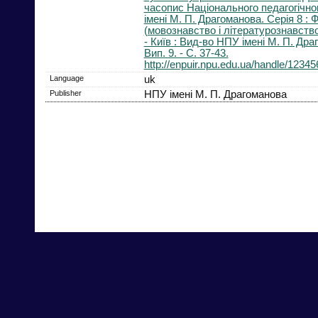
часопис Національного педагогічно
імені М. П. Драгоманова. Серія 8 : Ф
(мовознавство і літературознавство)
- Київ : Вид-во НПУ імені М. П. Дра
Вип. 9. - С. 37-43.
http://enpuir.npu.edu.ua/handle/1234
Language
uk
Publisher
НПУ імені М. П. Драгоманова