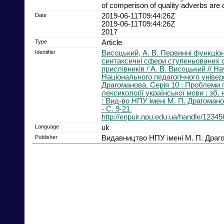
of comperison of quality adverbs are 
Date
2019-06-11T09:44:26Z
2019-06-11T09:44:26Z
2017
Type
Article
Identifier
Висоцький, А. В. Первинні функціо
синтаксичні сфери ступеньованих 
прислівників / А. В. Висоцький // Н
Національного педагогічного універ
Драгоманова. Серія 10 : Проблеми г
лексикології української мови : зб. 
: Вид-во НПУ імені М. П. Драгоманов
- С. 9-21.
http://enpuir.npu.edu.ua/handle/1234
Language
uk
Publisher
Видавництво НПУ імені М. П. Драг