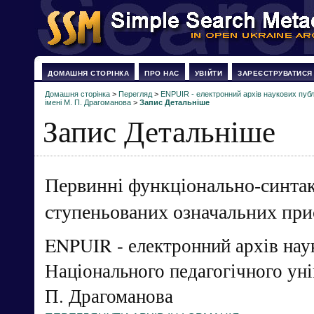
ДОМАШНЯ СТОРІНКА
ПРО НАС
УВІЙТИ
ЗАРЕЄСТРУВАТИСЯ
Домашня сторінка
>
Перегляд
>
ENPUIR - електронний архів наукових публі
імені М. П. Драгоманова
>
Запис Детальніше
Запис Детальніше
Первинні функціонально-синтак
ступеньованих означальних при
ENPUIR - електронний архів нау
Національного педагогічного уні
П. Драгоманова