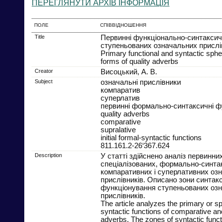
ПЕРЕГЛЯНУТИ АРХІВ ІНФОРМАЦІЯ
ПОЛЕ
СПІВВІДНОШЕННЯ
Title
Первинні функціонально-синтаксич
ступеньованих означальних прислі
Primary functional and syntactic sph
forms of quality adverbs
Creator
Висоцький, А. В.
Subject
означальні прислівники
компаратив
суперлатив
первинні формально-синтаксичні ф
quality adverbs
comparative
supralative
initial formal-syntactic functions
811.161.2-26‘367.624
Description
У статті здійснено аналіз первинни
спеціалізованих, формально-синта
компаративних і суперлативних оз
прислівників. Описано зони синтак
функціонування ступеньованих оз
прислівників.
The article analyzes the primary or sp
syntactic functions of comparative and
adverbs. The zones of syntactic funct