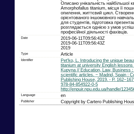
Описано унікальність найбільшої кві
Amorphofallus titanium, місця її пош
опилення, життєвий цикл. Створен
орієнтованого іншомовного навчал
для студентів, підготовка презентац
розглядається однією з умов успіш
професійної діяльності фахівців.
Date
2019-06-11T09:56:43Z
2019-06-11T09:56:43Z
2019
Type
Article
Identifier
Pet’ko, L. Introducing the unique bea
titanium at university English lessons 
Kupyna // Education, Law, Business : 
scientific articles. − Madrid, Spain : 
Publishing House, 2019. - P. 162−167
978-84-854922-0-5
http://enpuir.npu.edu.ua/handle/1234
Language
en
Publisher
Copyright by Cartero Publishing Hous