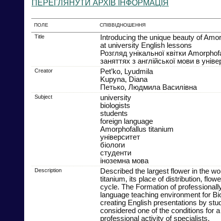
ПЕРЕГЛЯНУТИ АРХІВ ІНФОРМАЦІЯ
ПОЛЕ
СПІВВІДНОШЕННЯ
Title
Introducing the unique beauty of Amor
at university English lessons
Розгляд унікальної квітки Amorphofal
заняттях з англійської мови в уніве
Creator
Pet’ko, Lyudmila
Kupyna, Diana
Петько, Людмила Василівна
Subject
university
biologists
students
foreign language
Amorphofallus titanium
університет
біологи
студенти
іноземна мова
Description
Described the largest flower in the w
titanium, its place of distribution, flower
cycle. The Formation of professionally
language teaching environment for Bio
creating English presentations by stu
considered one of the conditions for a
professional activity of specialists.