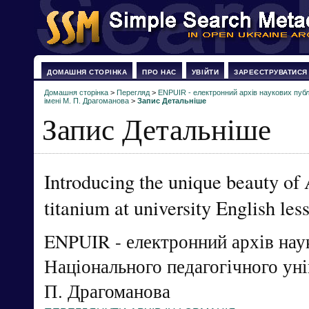
ДОМАШНЯ СТОРІНКА
ПРО НАС
УВІЙТИ
ЗАРЕЄСТРУВАТИСЯ
Домашня сторінка
>
Перегляд
>
ENPUIR - електронний архів наукових публі
імені М. П. Драгоманова
>
Запис Детальніше
Запис Детальніше
Introducing the unique beauty of
titanium at university English les
ENPUIR - електронний архів нау
Національного педагогічного уні
П. Драгоманова