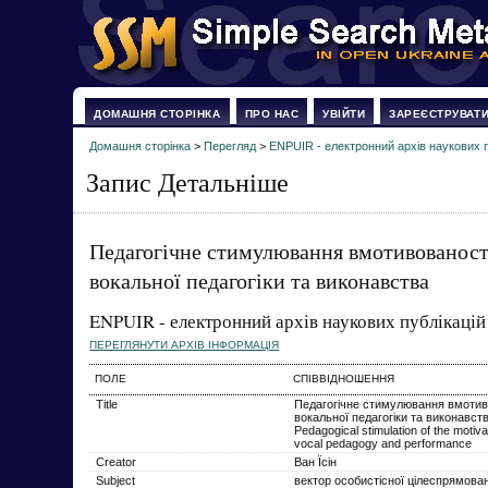
ДОМАШНЯ СТОРІНКА
ПРО НАС
УВІЙТИ
ЗАРЕЄСТРУВАТ
Домашня сторінка
>
Перегляд
>
ENPUIR - електронний архів наукових п
Запис Детальніше
Педагогічне стимулювання вмотивованості
вокальної педагогіки та виконавства
ENPUIR - електронний архів наукових публікацій
ПЕРЕГЛЯНУТИ АРХІВ ІНФОРМАЦІЯ
ПОЛЕ
СПІВВІДНОШЕННЯ
Title
Педагогічне стимулювання вмотиво
вокальної педагогіки та виконавст
Pedagogical stimulation of the motivat
vocal pedagogy and performance
Creator
Ван Їсін
Subject
вектор особистісної цілеспрямован