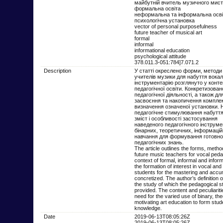
майбутній вчитель музичного мис
формальна освіта
неформальна та інформальна осві
психологічна установка
vector of personal purposefulness
future teacher of musical art
formal
informal
informational education
psychological attitude
378.011.3-051:784]7.071.2
Description
У статті окреслено форми, методи 
учителів музики для набуття вокал
інструментарію розглянуто у конт
педагогічної освіти. Конкретизов
педагогічної діяльності, а також д
засвоєння та накопичення комплекс
визначення означеної установки. 
педагогічне стимулювання набуття 
зміст і особливості застосування
наведеного педагогічного інструме
бінарних, теоретичних, інформацій
навчання для формування готовнос
педагогічних знань.
The article outlines the forms, meth
future music teachers for vocal peda
context of formal, informal and info
the formation of interest in vocal and
students for the mastering and accum
concretized. The author’s definition o
the study of which the pedagogical st
provided. The content and peculiariti
need for the varied use of binary, t
motivating art education to form stud
knowledge.
Date
2019-06-13T08:05:26Z
2019-06-13T08:05:26Z