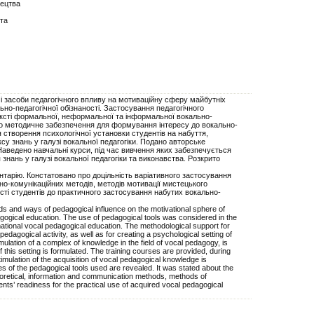
тецтва
та
і засоби педагогічного впливу на мотиваційну сферу майбутніх
ьно-педагогічної обізнаності. Застосування педагогічного
ексті формальної, неформальної та інформальної вокально-
ано методичне забезпечення для формування інтересу до вокально-
ля створення психологічної установки студентів на набуття,
у знань у галузі вокальної педагогіки. Подано авторське
Наведено навчальні курси, під час вивчення яких забезпечується
знань у галузі вокальної педагогіки та виконавства. Розкрито
нтарію. Констатовано про доцільність варіативного застосування
но-комунікаційних методів, методів мотивації мистецького
ті студентів до практичного застосування набутих вокально-
ods and ways of pedagogical influence on the motivational sphere of
gogical education. The use of pedagogical tools was considered in the
rmational vocal pedagogical education. The methodological support for
 pedagogical activity, as well as for creating a psychological setting of
ulation of a complex of knowledge in the field of vocal pedagogy, is
f this setting is formulated. The training courses are provided, during
imulation of the acquisition of vocal pedagogical knowledge is
es of the pedagogical tools used are revealed. It was stated about the
heoretical, information and communication methods, methods of
ents’ readiness for the practical use of acquired vocal pedagogical