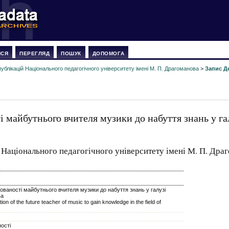
ИСЯ
ПЕРЕГЛЯД
ПОШУК
ДОПОМОГА
ублікацій Національного педагогічного університету імені М. П. Драгоманова
>
Запис Д
 майбутнього вчителя музики до набуття знань у га
 Національного педагогічного університету імені М. П. Дра
ваності майбутнього вчителя музики до набуття знань у галузі
ва
ion of the future teacher of music to gain knowledge in the field of
ості