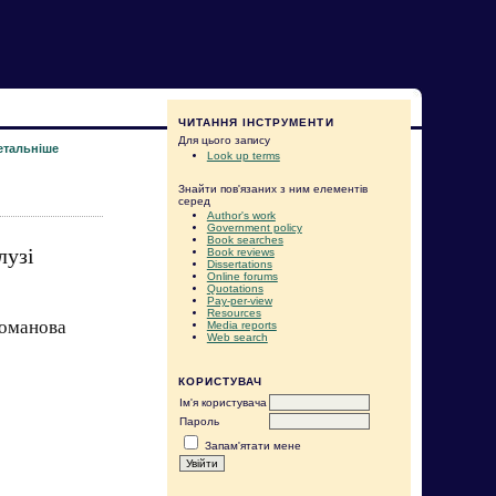
ЧИТАННЯ ІНСТРУМЕНТИ
Для цього запису
етальніше
Look up terms
Знайти пов'язаних з ним елементів
серед
Author's work
Government policy
Book searches
лузі
Book reviews
Dissertations
Online forums
Quotations
Pay-per-view
Resources
гоманова
Media reports
Web search
КОРИСТУВАЧ
Ім'я користувача
Пароль
Запам'ятати мене