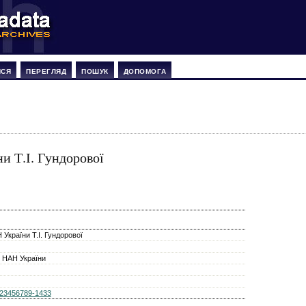
ИСЯ
ПЕРЕГЛЯД
ПОШУК
ДОПОМОГА
и Т.І. Гундорової
України Т.І. Гундорової
 НАН України
k-123456789-1433