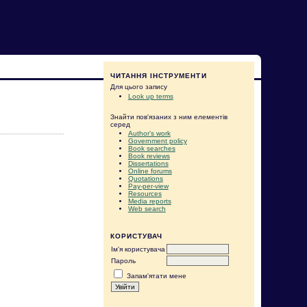
ЧИТАННЯ ІНСТРУМЕНТИ
Для цього запису
Look up terms
Знайти пов'язаних з ним елементів
серед
Author's work
Government policy
Book searches
Book reviews
Dissertations
Online forums
Quotations
Pay-per-view
Resources
Media reports
Web search
КОРИСТУВАЧ
Ім'я користувача
Пароль
Запам'ятати мене