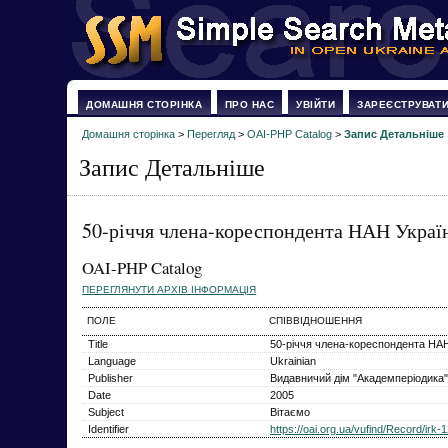
ДОМАШНЯ СТОРІНКА
ПРО НАС
УВІЙТИ
ЗАРЕЄСТРУВАТ
Домашня сторінка
>
Перегляд
>
OAI-PHP Catalog
>
Запис Детальніше
Запис Детальніше
50-річчя члена-кореспондента НАН Україн
OAI-PHP Catalog
ПЕРЕГЛЯНУТИ АРХІВ ІНФОРМАЦІЯ
ПОЛЕ
СПІВВІДНОШЕННЯ
Title
50-річчя члена-кореспондента НАН 
Language
Ukrainian
Publisher
Видавничий дім "Академперіодика"
Date
2005
Subject
Вітаємо
Identifier
https://oai.org.ua/vufind/Record/ir