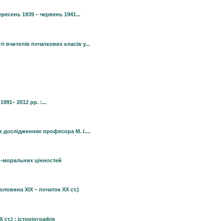
ресень 1939 – червень 1941...
 вчителів початкових класів у...
991– 2012 рр. :...
дослідженнях професора М. І....
о-моральних цінностей
ловина ХІХ – початок ХХ ст.)
 ст.) : історіографія