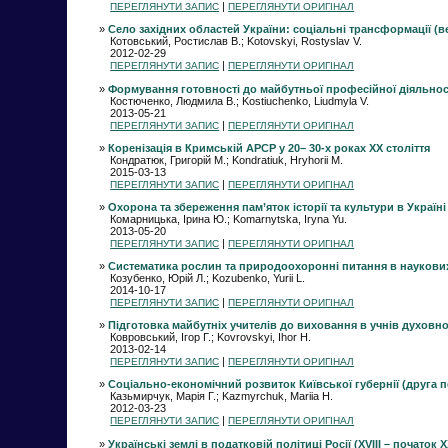
|
ПЕРЕГЛЯНУТИ ЗАПИС
ПЕРЕГЛЯНУТИ ОРИГІНАЛ
»
Село західних областей України: соціальні трансформації (ве
Котовський, Ростислав В.; Kotovskyi, Rostyslav V.
2012-02-29
|
ПЕРЕГЛЯНУТИ ЗАПИС
ПЕРЕГЛЯНУТИ ОРИГІНАЛ
»
Формування готовності до майбутньої професійної діяльності
Костюченко, Людмила В.; Kostiuchenko, Liudmyla V.
2013-05-21
|
ПЕРЕГЛЯНУТИ ЗАПИС
ПЕРЕГЛЯНУТИ ОРИГІНАЛ
»
Коренізація в Кримській АРСР у 20– 30-х роках ХХ століття
Кондратюк, Григорій М.; Kondratiuk, Hryhorii M.
2015-03-13
|
ПЕРЕГЛЯНУТИ ЗАПИС
ПЕРЕГЛЯНУТИ ОРИГІНАЛ
»
Охорона та збереження пам’яток історії та культури в Україні 1
Комарницька, Ірина Ю.; Komarnytska, Iryna Yu.
2013-05-20
|
ПЕРЕГЛЯНУТИ ЗАПИС
ПЕРЕГЛЯНУТИ ОРИГІНАЛ
»
Систематика рослин та природоохоронні питання в наукових 
Козубенко, Юрій Л.; Kozubenko, Yurii L.
2014-10-17
|
ПЕРЕГЛЯНУТИ ЗАПИС
ПЕРЕГЛЯНУТИ ОРИГІНАЛ
»
Підготовка майбутніх учителів до виховання в учнів духовн
Ковровський, Ігор Г.; Kovrovskyi, Ihor H.
2013-02-14
|
ПЕРЕГЛЯНУТИ ЗАПИС
ПЕРЕГЛЯНУТИ ОРИГІНАЛ
»
Соціально-економічний розвиток Київської губернії (друга по
Казьмирчук, Марія Г.; Kazmyrchuk, Mariia H.
2012-03-23
|
ПЕРЕГЛЯНУТИ ЗАПИС
ПЕРЕГЛЯНУТИ ОРИГІНАЛ
»
Українські землі в податковій політиці Росії (XVIII – початок ХХ