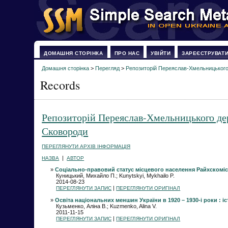
ДОМАШНЯ СТОРІНКА
ПРО НАС
УВІЙТИ
ЗАРЕЄСТРУВАТ
Домашня сторінка
>
Перегляд
>
Репозиторій Переяслав-Хмельницького 
Records
Репозиторій Переяслав-Хмельницького дер
Сковороди
ПЕРЕГЛЯНУТИ АРХІВ ІНФОРМАЦІЯ
|
НАЗВА
АВТОР
»
Соціально-правовий статус місцевого населення Райхскомісар
Куницький, Михайло П.; Kunytskyi, Mykhailo P.
2014-08-23
|
ПЕРЕГЛЯНУТИ ЗАПИС
ПЕРЕГЛЯНУТИ ОРИГІНАЛ
»
Освіта національних меншин України в 1920 – 1930-і роки : і
Кузьменко, Аліна В.; Kuzmenko, Alina V.
2011-11-15
|
ПЕРЕГЛЯНУТИ ЗАПИС
ПЕРЕГЛЯНУТИ ОРИГІНАЛ