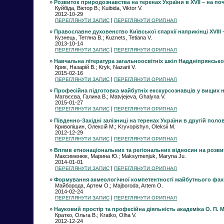
»
Розвиток природознавства на теренах України в ХVІІ – на почат
Куйбіда, Віктор В.; Kuibida, Viktor V.
2012-10-29
|
ПЕРЕГЛЯНУТИ ЗАПИС
ПЕРЕГЛЯНУТИ ОРИГІНАЛ
»
Православне духовенство Київської єпархії наприкінці ХVІІІ – н
Кузнець, Тетяна В.; Kuznets, Tetiana V.
2013-10-14
|
ПЕРЕГЛЯНУТИ ЗАПИС
ПЕРЕГЛЯНУТИ ОРИГІНАЛ
»
Навчальна література загальноосвітніх шкіл Наддніпрянської У
Крик, Назарій В.; Kryk, Nazarii V.
2015-02-16
|
ПЕРЕГЛЯНУТИ ЗАПИС
ПЕРЕГЛЯНУТИ ОРИГІНАЛ
»
Професійна підготовка майбутніх екскурсознавців у вищих н
Матвєєва, Галина В.; Matvjejeva, Ghalyna V.
2015-01-27
|
ПЕРЕГЛЯНУТИ ЗАПИС
ПЕРЕГЛЯНУТИ ОРИГІНАЛ
»
Південно-Західні залізниці на теренах України в другій половин
Кривопішин, Олексій М.; Kryvopishyn, Oleksii M.
2012-12-29
|
ПЕРЕГЛЯНУТИ ЗАПИС
ПЕРЕГЛЯНУТИ ОРИГІНАЛ
»
Вплив етнонаціональних та регіональних відносин на розвит
Максименюк, Марина Ю.; Maksymenjuk, Maryna Ju.
2014-01-01
|
ПЕРЕГЛЯНУТИ ЗАПИС
ПЕРЕГЛЯНУТИ ОРИГІНАЛ
»
Формування акмеологічної компетентності майбутнього фахі
Майборода, Артем О.; Majboroda, Artem O.
2014-02-24
|
ПЕРЕГЛЯНУТИ ЗАПИС
ПЕРЕГЛЯНУТИ ОРИГІНАЛ
»
Науковий простір та професійна діяльність академіка О. П. М
Кратко, Ольга В.; Kratko, Olha V.
2012-12-24