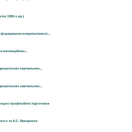
ток 1990-х рр.)
 формування комунікативної...
я інноваційних...
дошкільних навчальних...
дошкільних навчальних...
роцесі професiйної підготовки
кого та А.С. Макаренка