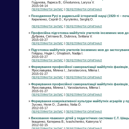
Годунова, Лариса В.; Ghodunova, Larysa V.
2015-04-14
|
ПЕРЕГЛЯНУТИ ЗАПИС
ПЕРЕГЛЯНУТИ ОРИГІНАЛ
»
Походження Русі в радянській історичній науці (1920-ті – поча
Кириленко, Сергій O.; Kyrylenko, Serghij O.
|
ПЕРЕГЛЯНУТИ ЗАПИС
ПЕРЕГЛЯНУТИ ОРИГІНАЛ
»
Професійна підготовка майбутніх учителів іноземних мов до
Дуброва, Світлана В.; Dubrova, Svitlana V.
2015-03-27
|
ПЕРЕГЛЯНУТИ ЗАПИС
ПЕРЕГЛЯНУТИ ОРИГІНАЛ
»
Підготовка майбутніх учителів іноземних мов до застосуванн
Гойдош, Надія І.; Ghojdosh, Nadija I.
2015-03-27
|
ПЕРЕГЛЯНУТИ ЗАПИС
ПЕРЕГЛЯНУТИ ОРИГІНАЛ
»
Формування професійної самореалізації майбутніх фахівців 
Ярославцева, Мілена І.; Jaroslavceva, Milena I.
2015-01-27
|
ПЕРЕГЛЯНУТИ ЗАПИС
ПЕРЕГЛЯНУТИ ОРИГІНАЛ
»
Формування професійної самореалізації майбутніх фахівців 
Ярославцева, Мілена І.; Yaroslavtseva, Milena I.
2015-01-27
|
ПЕРЕГЛЯНУТИ ЗАПИС
ПЕРЕГЛЯНУТИ ОРИГІНАЛ
»
Формування комунiкативної культури майбутніх аграрiїв у п
Зуєнко, Неля О.; Zuienko, Nelia O.
2012-03-17
|
ПЕРЕГЛЯНУТИ ЗАПИС
ПЕРЕГЛЯНУТИ ОРИГІНАЛ
»
Виховання «важких» дітей у педагогічних системах С.Т. Шаць
Іващенко, Катерина В.; Ivashchenko, Kateryna V.
2012-02-15
|
ПЕРЕГЛЯНУТИ ЗАПИС
ПЕРЕГЛЯНУТИ ОРИГІНАЛ