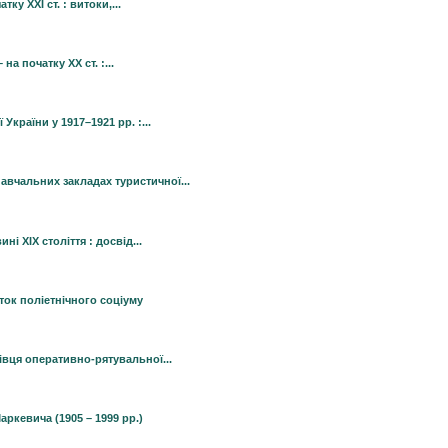
ку ХХІ ст. : витоки,...
а початку ХХ ст. :...
країни у 1917–1921 рр. :...
авчальних закладах туристичної...
і XIX століття : досвід...
ок поліетнічного соціуму
вця оперативно-рятувальної...
аркевича (1905 – 1999 рр.)