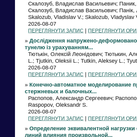
Скалозуб, Владислав Васильевич; Паник,
Скалозуб, Владислав Васильович; Панік,
Skalozub, Vladislav V.; Skalozub, Vladyslav 
2026-08-07
|
ПЕРЕГЛЯНУТИ ЗАПИС
ПЕРЕГЛЯНУТИ ОРИ
»
Дослідження напружено-деформованог
тунелю із урахуванням...
Тютькін, Олексій Леонідович; Тютькин, Але
L.; Tjutkin, Oleksii L.; Tutkin, Aleksey L.; Tyut
2026-08-07
|
ПЕРЕГЛЯНУТИ ЗАПИС
ПЕРЕГЛЯНУТИ ОРИ
»
Конечно-автоматное моделирование п
стержневых и балочных...
Распопов, Александр Сергеевич; Распопо
Raspopov, Oleksandr S.
2026-08-07
|
ПЕРЕГЛЯНУТИ ЗАПИС
ПЕРЕГЛЯНУТИ ОРИ
»
Определение эквивалентной нагрузки 
линий влияния произвольной...