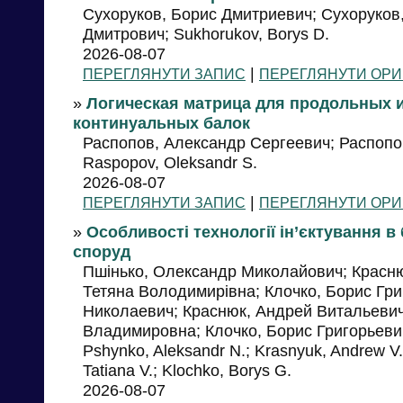
Сухоруков, Борис Дмитриевич; Сухоруков,
Дмитрович; Sukhorukov, Borys D.
2026-08-07
|
ПЕРЕГЛЯНУТИ ЗАПИС
ПЕРЕГЛЯНУТИ ОРИ
»
Логическая матрица для продольных 
континуальных балок
Распопов, Александр Сергеевич; Распопо
Raspopov, Oleksandr S.
2026-08-07
|
ПЕРЕГЛЯНУТИ ЗАПИС
ПЕРЕГЛЯНУТИ ОРИ
»
Особливості технології ін’єктування в
споруд
Пшінько, Олександр Миколайович; Краснюк
Тетяна Володимирівна; Клочко, Борис Гр
Николаевич; Краснюк, Андрей Витальевич
Владимировна; Клочко, Борис Григорьевич;
Pshynko, Aleksandr N.; Krasnyuk, Andrew V.
Tatiana V.; Klochko, Borys G.
2026-08-07