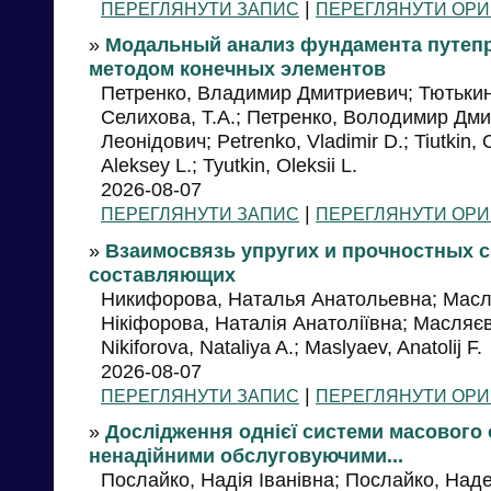
|
ПЕРЕГЛЯНУТИ ЗАПИС
ПЕРЕГЛЯНУТИ ОРИ
»
Модальный анализ фундамента путепр
методом конечных элементов
Петренко, Владимир Дмитриевич; Тютькин
Селихова, Т.А.; Петренко, Володимир Дми
Леонідович; Petrenko, Vladimir D.; Tiutkin, Ole
Aleksey L.; Tyutkіn, Oleksii L.
2026-08-07
|
ПЕРЕГЛЯНУТИ ЗАПИС
ПЕРЕГЛЯНУТИ ОРИ
»
Взаимосвязь упругих и прочностных с
составляющих
Никифорова, Наталья Анатольевна; Масл
Нікіфорова, Наталія Анатоліївна; Масляє
Nikiforova, Nataliya A.; Maslyaev, Anatolij F.
2026-08-07
|
ПЕРЕГЛЯНУТИ ЗАПИС
ПЕРЕГЛЯНУТИ ОРИ
»
Дослідження однієї системи масового
ненадійними обслуговуючими...
Послайко, Надія Іванівна; Послайко, Надеж