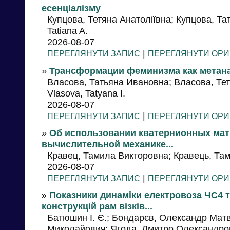
есенціалізму
Купцова, Тетяна Анатоліївна; Купцова, Та
Tatiana A.
2026-08-07
|
ПЕРЕГЛЯНУТИ ЗАПИС
ПЕРЕГЛЯНУТИ ОРИ
»
Трансформации феминизма как метан
Власова, Татьяна Ивановна; Власова, Тетян
Vlasova, Tatyana І.
2026-08-07
|
ПЕРЕГЛЯНУТИ ЗАПИС
ПЕРЕГЛЯНУТИ ОРИ
»
Об использовании кватернионных мат
вычислительной механике...
Кравец, Тамила Викторовна; Кравець, Таміл
2026-08-07
|
ПЕРЕГЛЯНУТИ ЗАПИС
ПЕРЕГЛЯНУТИ ОРИ
»
Показники динаміки електровоза ЧС4 т
конструкцій рам візків...
Батюшин І. Є.; Бондарєв, Олександр Мат
Миколайович; Ягода, Дмитро Олександро