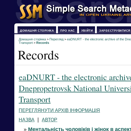
ДОМАШНЯ СТОРІНКА
ПРО НАС
УВІЙТИ
ЗАРЕЄСТРУВАТИСЯ
Домашня сторінка
>
Перегляд
>
eaDNURT - the electronic archive of the Dne
Transport
>
Records
Records
eaDNURT - the electronic archive
Dnepropetrovsk National Univers
Transport
ПЕРЕГЛЯНУТИ АРХІВ ІНФОРМАЦІЯ
|
НАЗВА
АВТОР
»
Ментальність чоловіків і жінок в аспект