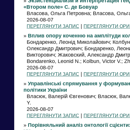
»
Экзистенциализм и интерпретация ген
«Втором поле» С. де Бовуар
Власова, Ольга Петровна; Власова, Ольга 
2026-08-07
|
ПЕРЕГЛЯНУТИ ЗАПИС
ПЕРЕГЛЯНУТИ ОРИ
»
Вплив опору коченню на амплітуди кол
Бондаренко, Леонід Миколайович; Колбун,
Олександр Дмитрович; Бондаренко, Леони
Викторович; Жаковский, Александр Дмитри
Bondarenko, Leonid N.; Kolbun, Victor V.; Z
2026-08-07
|
ПЕРЕГЛЯНУТИ ЗАПИС
ПЕРЕГЛЯНУТИ ОРИ
»
Управлінські спрямування у формуван
політики України
Власюк, Валерій Євгенович; Власюк, Валер
Y.
2026-08-07
|
ПЕРЕГЛЯНУТИ ЗАПИС
ПЕРЕГЛЯНУТИ ОРИ
»
Порівняльний аналіз онтології сцієнтиз