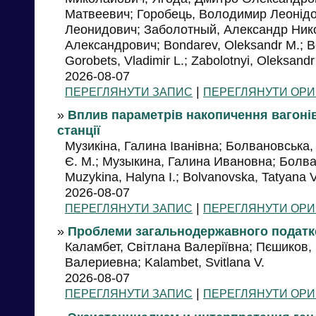
Матвеевич; Горобець, Володимир Леонідо
Леонидович; Заболотный, Александр Ник
Александрович; Bondarev, Oleksandr M.; B
Gorobets, Vladimir L.; Zabolotnyi, Oleksandr
2026-08-07
|
ПЕРЕГЛЯНУТИ ЗАПИС
ПЕРЕГЛЯНУТИ ОРИ
»
Вплив параметрів накопичення вагонів 
станції
Музикіна, Галина Іванівна; Болвановська
Є. М.; Музыкина, Галина Ивановна; Болв
Muzykina, Halyna I.; Bolvanovska, Tatyana V
2026-08-07
|
ПЕРЕГЛЯНУТИ ЗАПИС
ПЕРЕГЛЯНУТИ ОРИ
»
Проблеми загальнодержавного податк
Каламбет, Світлана Валеріївна; Пєшиков, 
Валериевна; Kalambet, Svitlana V.
2026-08-07
|
ПЕРЕГЛЯНУТИ ЗАПИС
ПЕРЕГЛЯНУТИ ОРИ